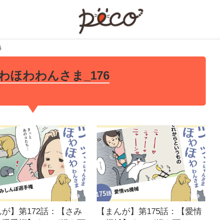
PECO
6
わほわわんさま_176
が】第172話：【さみ
【まんが】第175話：【愛情