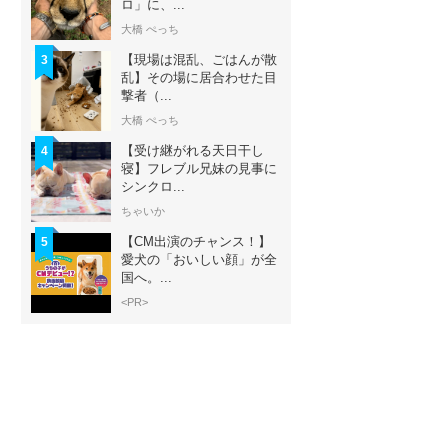
ロ」に、...
大橋 ぺっち
【現場は混乱、ごはんが散
3
乱】その場に居合わせた目
撃者（...
大橋 ぺっち
【受け継がれる天日干し
4
寝】フレブル兄妹の見事に
シンクロ...
ちゃいか
【CM出演のチャンス！】
5
愛犬の「おいしい顔」が全
国へ。...
<PR>