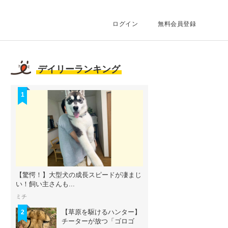
ログイン
無料会員登録
デイリーランキング
1
【驚愕！】大型犬の成長スピードが凄まじ
い！飼い主さんも...
ミチ
【草原を駆けるハンター】
2
チーターが放つ「ゴロゴ