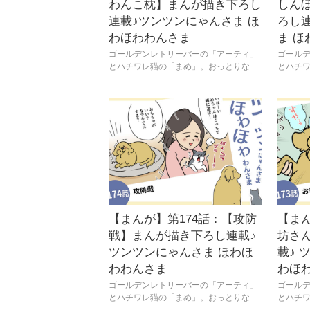
わんこ枕】まんが描き下ろし
しん
連載♪ツンツンにゃんさま ほ
ろし
わほわわんさま
ま 
ゴールデンレトリーバーの「アーティ」
ゴール
とハチワレ猫の「まめ」。おっとりな...
とハチワ
【まんが】第174話：【攻防
【まん
戦】まんが描き下ろし連載♪
坊さ
ツンツンにゃんさま ほわほ
載♪ 
わわんさま
わほ
ゴールデンレトリーバーの「アーティ」
ゴール
とハチワレ猫の「まめ」。おっとりな...
とハチワ