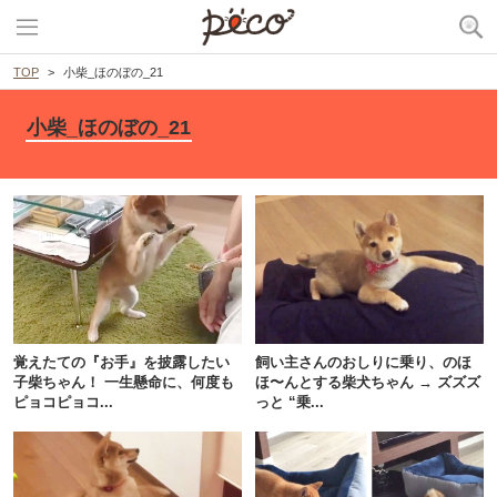
TOP
小柴_ほのぼの_21
小柴_ほのぼの_21
覚えたての『お手』を披露したい
飼い主さんのおしりに乗り、のほ
子柴ちゃん！ 一生懸命に、何度も
ほ〜んとする柴犬ちゃん → ズズズ
ピョコピョコ...
っと “乗...
PECOアプリをダウンロード済みの方
アプリで開く