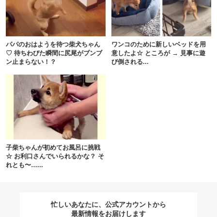
閉じる
パパのおはようを待つ柴犬ちゃん
ワンコのために新しいベッドを用
♡ 待ちわびた瞬間に尻尾がブンブ
意したよ☆ ところが → 見事に遊
ン止まらない！？
び倒される...
pecodogs
pecocats
いぬ部をフォロー
ねこ部をフォロー
アプリをダウンロードする
子柴ちゃんが初めてお風呂に挑戦
☆ お利口さんでいられるかな？ そ
れとも〜…...
忙しいあなたに、公式アカウントから
最新情報をお届けします