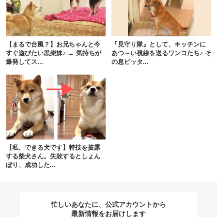
閉じる
【まるで台風？】お兄ちゃんと今
『見守り隊』として、キッチンに
すぐ遊びたい黒柴妹♪ → 気持ちが
あつ～い視線を送るワンコたち♪ そ
爆発してス...
の息ピッタ...
pecodogs
pecocats
いぬ部をフォロー
ねこ部をフォロー
アプリをダウンロードする
【私、できる犬です】特技を披露
する柴犬さん。失敗するとしょん
ぼり、成功した...
忙しいあなたに、公式アカウントから
最新情報をお届けします