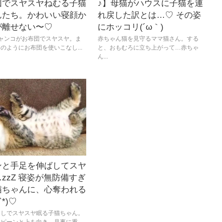
団でスヤスヤねむる子猫
♪】母猫がハウスに子猫を連
んたち。かわいい寝顔か
れ戻した訳とは…♡ その姿
が離せない〜♡
にホッコリ(´ω｀)
ャンコがお布団でスヤスヤ。ま
赤ちゃん猫を見守るママ猫さん。する
のようにお布団を使いこなし...
と、おもむろに立ち上がって…赤ちゃ
ん...
ンと手足を伸ばしてスヤ
zzZ 寝姿が無防備すぎ
猫ちゃんに、心奪われる
`*)♡
出しでスヤスヤ眠る子猫ちゃん。