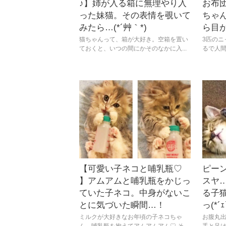
♪】姉が入る箱に無理やり入
お布
った妹猫。その表情を覗いて
ちゃ
みたら…(*´艸｀*)
ら目
猫ちゃんって、箱が大好き。空箱を置い
3匹のニ
ておくと、いつの間にかそのなかに入...
るで人間
【可愛い子ネコと哺乳瓶♡
ピー
】アムアムと哺乳瓶をかじっ
スヤ…
ていた子ネコ。中身がないこ
る子
とに気づいた瞬間…！
っ(*´ｪ
ミルクが大好きなお年頃の子ネコちゃ
お腹丸