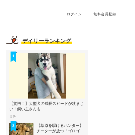
ログイン
無料会員登録
デイリーランキング
1
【驚愕！】大型犬の成長スピードが凄まじ
い！飼い主さんも...
ミチ
【草原を駆けるハンター】
2
チーターが放つ「ゴロゴ