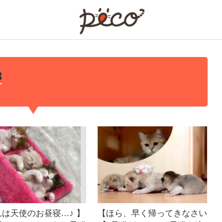
PECO
3
は天使のお昼寝…♪ 】
【ほら、早く帰ってきなさい