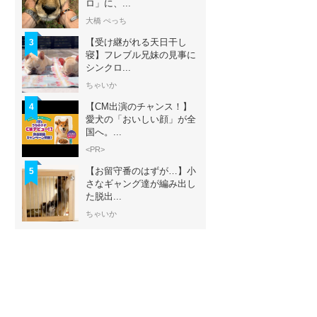
ロ」に、...
大橋 ぺっち
【受け継がれる天日干し
3
寝】フレブル兄妹の見事に
シンクロ...
ちゃいか
【CM出演のチャンス！】
4
愛犬の「おいしい顔」が全
国へ。...
<PR>
【お留守番のはずが…】小
5
さなギャング達が編み出し
た脱出...
ちゃいか