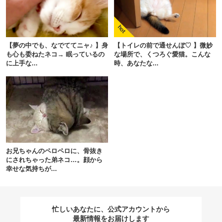
閉じる
【夢の中でも、なでててニャ♪ 】身
【トイレの前で通せんぼ♡ 】微妙
も心も委ねたネコ→ 眠っているの
な場所で、くつろぐ愛猫。こんな
に上手な...
時、あなたな...
pecodogs
pecocats
いぬ部をフォロー
ねこ部をフォロー
アプリをダウンロードする
お兄ちゃんのペロペロに、骨抜き
にされちゃった弟ネコ…。顔から
幸せな気持ちが...
忙しいあなたに、公式アカウントから
最新情報をお届けします