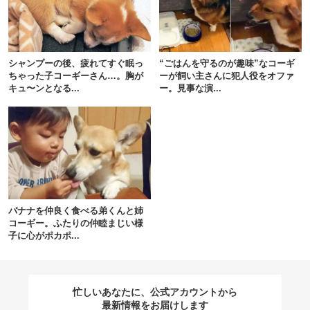
閉じる
シャンプーの後、疲れてすぐ眠っ
“ごはんを守るのが趣味”なコーギ
ちゃった子コーギーさん…。胸が
ーが飼い主さんに犯人役をオファ
キュ〜ンとなる...
ー。見事な演...
pecodogs
pecocats
いぬ部をフォロー
ねこ部をフォロー
アプリをダウンロードする
バナナを仲良く食べる弟くんと姉
コーギー。ふたりの仲睦まじい様
子に心がポカポ...
忙しいあなたに、公式アカウントから
最新情報をお届けします