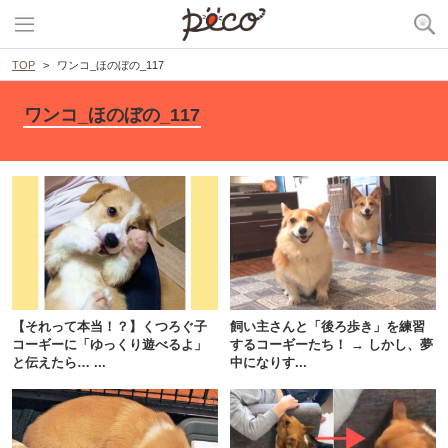
TOP
ワンコ_ほのぼの_117
ワンコ_ほのぼの_117
【それって本当！？】くつろぐ子
飼い主さんと「後ろ歩き」を練習
コーギーに「ゆっくり遊べるよ」
するコーギーたち！ → しかし、夢
と伝えたら… ...
中になりす...
PECOアプリをダウンロード済みの方
アプリで開く