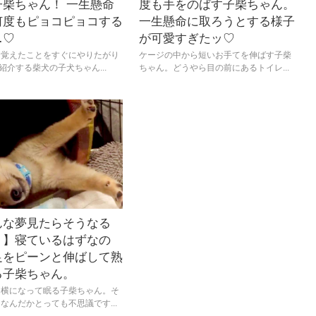
子柴ちゃん！ 一生懸命
度も手をのばす子柴ちゃん。
何度もピョコピョコする
一生懸命に取ろうとする様子
…♡
が可愛すぎたッ♡
て覚えたことをすぐにやりたがり
ケージの中から短いお手てを伸ばす子柴
ご紹介する柴犬の子犬ちゃん...
ちゃん。どうやら目の前にあるトイレ...
んな夢見たらそうなる
？】寝ているはずなの
足をピーンと伸ばして熟
る子柴ちゃん。
と横になって眠る子柴ちゃん。そ
なんだかとっても不思議です...