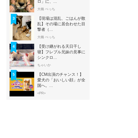
ロ」に、...
大橋 ぺっち
【現場は混乱、ごはんが散
3
乱】その場に居合わせた目
撃者（...
大橋 ぺっち
【受け継がれる天日干し
4
寝】フレブル兄妹の見事に
シンクロ...
ちゃいか
【CM出演のチャンス！】
5
愛犬の「おいしい顔」が全
国へ。...
<PR>