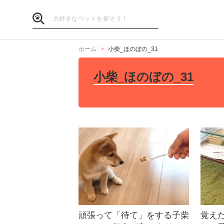
ホーム
小柴_ほのぼの_31
小柴_ほのぼの_31
頑張って「待て」をする子柴
覚え