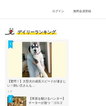
ログイン
無料会員登録
デイリーランキング
1
【驚愕！】大型犬の成長スピードが凄まじ
い！飼い主さんも...
ミチ
【草原を駆けるハンター】
2
チーターが放つ「ゴロゴ