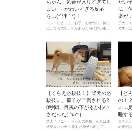
ちゃん。気合が入りすぎてし
たい
まい → かわいすぎる反応
に、
を…(*´艸｀*)！
姿が
ワンコにとって、お手、おかわり、待て
子犬っ
はとても大切。何かあった時に飼い主...
ます♪ 
【くらえ必殺技！】柴犬の必
【ど
殺技に、椅子が圧倒される2
の！
0秒間。目尻の下がるかわい
に…
さだった( ^ω^ )
睡す
柴犬「サニー」ちゃんの新技、それは連
コテン
続柴犬パンチ！ 倒れた椅子へ向けて...
の寝相は