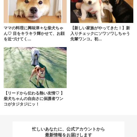
閉じる
ママの料理に興味津々な柴犬ちゃ
【新しい家族がやってきた！】新
ん♡ 目をキラキラ輝かせて、お顔
入りチェックにソワソワしちゃう
を近づけてく...
先輩ワンコ。初...
pecodogs
pecocats
いぬ部をフォロー
ねこ部をフォロー
アプリをダウンロードする
【リードから伝わる熱い友情♡ 】
柴犬ちゃんの自由さに保護者ワン
コがタジタジにッ！
忙しいあなたに、公式アカウントから
最新情報をお届けします