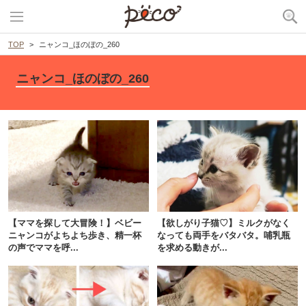
TOP
ニャンコ_ほのぼの_260
ニャンコ_ほのぼの_260
【ママを探して大冒険！】ベビー
【欲しがり子猫♡】ミルクがなく
ニャンコがよちよち歩き、精一杯
なっても両手をバタバタ。哺乳瓶
の声でママを呼...
を求める動きが...
PECOアプリをダウンロード済みの方
アプリで開く