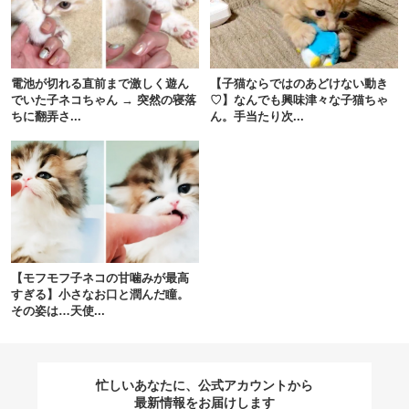
閉じる
電池が切れる直前まで激しく遊ん
【子猫ならではのあどけない動き
でいた子ネコちゃん → 突然の寝落
♡】なんでも興味津々な子猫ちゃ
ちに翻弄さ...
ん。手当たり次...
pecodogs
pecocats
いぬ部をフォロー
ねこ部をフォロー
アプリをダウンロードする
【モフモフ子ネコの甘噛みが最高
すぎる】小さなお口と潤んだ瞳。
その姿は…天使...
忙しいあなたに、公式アカウントから
最新情報をお届けします