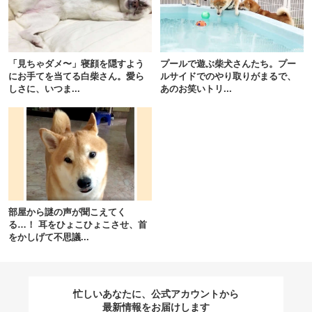
閉じる
「見ちゃダメ〜」寝顔を隠すよう
プールで遊ぶ柴犬さんたち。プー
にお手てを当てる白柴さん。愛ら
ルサイドでのやり取りがまるで、
しさに、いつま...
あのお笑いトリ...
pecodogs
pecocats
いぬ部をフォロー
ねこ部をフォロー
アプリをダウンロードする
部屋から謎の声が聞こえてく
る…！ 耳をひょこひょこさせ、首
をかしげて不思議...
忙しいあなたに、公式アカウントから
最新情報をお届けします