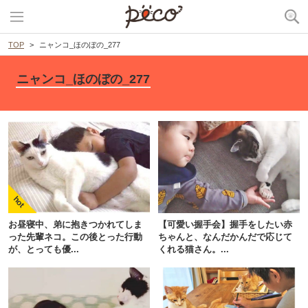
TOP
ニャンコ_ほのぼの_277
ニャンコ_ほのぼの_277
お昼寝中、弟に抱きつかれてしま
【可愛い握手会】握手をしたい赤
った先輩ネコ。この後とった行動
ちゃんと、なんだかんだで応じて
が、とっても優...
くれる猫さん。...
PECOアプリをダウンロード済みの方
アプリで開く