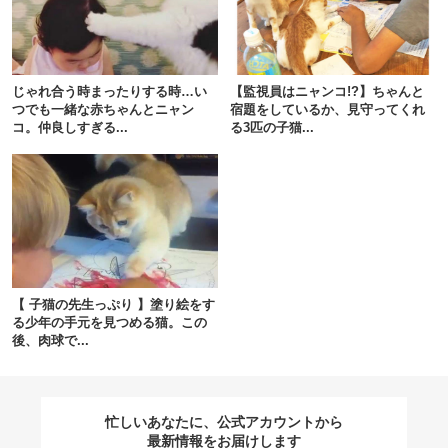
閉じる
じゃれ合う時まったりする時…い
【監視員はニャンコ!?】ちゃんと
つでも一緒な赤ちゃんとニャン
宿題をしているか、見守ってくれ
コ。仲良しすぎる...
る3匹の子猫...
pecodogs
pecocats
いぬ部をフォロー
ねこ部をフォロー
アプリをダウンロードする
【 子猫の先生っぷり 】塗り絵をす
る少年の手元を見つめる猫。この
後、肉球で...
忙しいあなたに、公式アカウントから
最新情報をお届けします