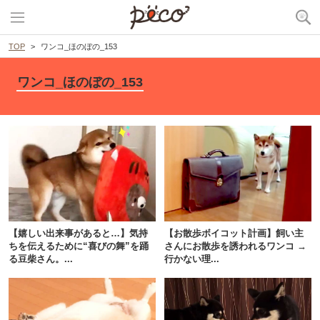
TOP
ワンコ_ほのぼの_153
ワンコ_ほのぼの_153
【嬉しい出来事があると…】気持
【お散歩ボイコット計画】飼い主
ちを伝えるために“喜びの舞”を踊
さんにお散歩を誘われるワンコ →
る豆柴さん。...
行かない理...
PECOアプリをダウンロード済みの方
アプリで開く