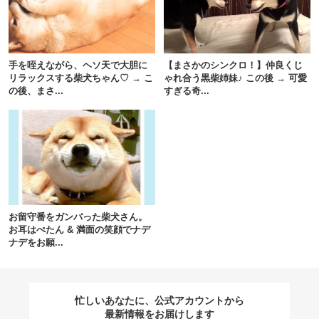
閉じる
手を咥えながら、ヘソ天で大胆に
【まさかのシンクロ！】仲良くじ
リラックスする柴犬ちゃん♡ → こ
ゃれ合う黒柴姉妹♪ この後 → 可愛
の後、まさ...
すぎる奇...
pecodogs
pecocats
いぬ部をフォロー
ねこ部をフォロー
アプリをダウンロードする
お留守番をガンバった柴犬さん。
お耳はぺたん & 満面の笑顔でナデ
ナデをお願...
忙しいあなたに、公式アカウントから
最新情報をお届けします