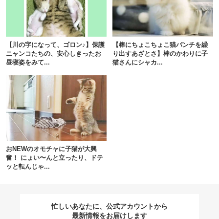
閉じる
【川の字になって、ゴロン♪】保護
【棒にちょこちょこ猫パンチを繰
ニャンコたちの、安心しきったお
り出すあざとさ】棒のかわりに子
昼寝姿をみて...
猫さんにシャカ...
pecodogs
pecocats
いぬ部をフォロー
ねこ部をフォロー
アプリをダウンロードする
おNEWのオモチャに子猫が大興
奮！ にょい〜んと立ったり、ドテ
ッと転んじゃ...
忙しいあなたに、公式アカウントから
最新情報をお届けします