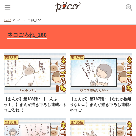
TOP
ネコごろね_188
ネコごろね_188
【まんが】第183話：【「んふ
【まんが】第187話：【なにか物足
っ！」】まんが描き下ろし連載♪ ネ
りない…】まんが描き下ろし連載♪
コごろね（...
ネコご...
PECOアプリをダウンロード済みの方
アプリで開く