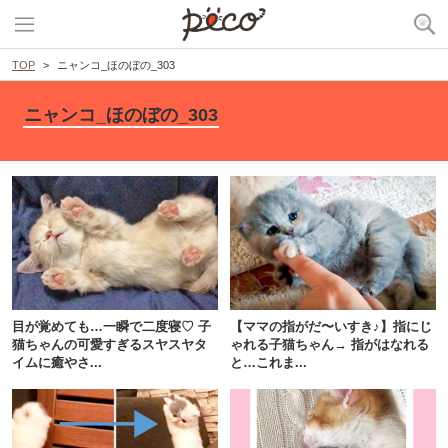
TOP
ニャンコ_ほのぼの_303
ニャンコ_ほのぼの_303
目が覚めても…一瞬で二度寝♡ 子
【ママの指がだ〜いすき♪】指にじ
猫ちゃんの可愛すぎるスヤスヤタ
ゃれる子猫ちゃん→ 指がはなれる
イムに癒やさ...
と…これま...
PECOアプリをダウンロード済みの方
アプリで開く