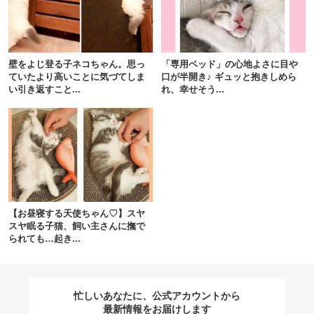
閉じる
壁をよじ登る子ネコちゃん。思っ
「専用ベッド」の心地よさに目や
ていたより高いことに気づてしま
口が半開き♪ ギュッと抱きしめら
い引き返すこと...
れ、幸せそう...
pecodogs
pecocats
いぬ部をフォロー
ねこ部をフォロー
アプリをダウンロードする
【お昼寝する天使ちゃん♡】スヤ
スヤ眠る子猫、飼い主さんに撫で
られても…起き...
忙しいあなたに、公式アカウントから
最新情報をお届けします