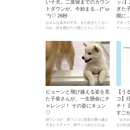
い子犬。二度寝までのカウン
ッ♪
トダウンが、今始まる…(*´ω
ぎた
`*)♡ 26秒
開に…
おネムな柴犬の子犬。まだ起きたくない
子犬っ
のか、目を開けたり閉じたりしてゴロ...
テンッと
ピョーンと飛び越える姿を見
【う
た子柴さんが、一生懸命にチ
コ】
ャレンジ！ その姿にキュン
チ！
♡
すごか
姉ワンコが、弟ワンコに段差の乗り越え
「おす
方をレクチャー。姉ワンコみたいには...
なければ