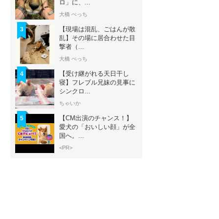
ロ」に、...
大橋 ぺっち
【現場は混乱、ごはんが散
3
乱】その場に居合わせた目
撃者（...
大橋 ぺっち
【受け継がれる天日干し
4
寝】フレブル兄妹の見事に
シンクロ...
ちゃいか
【CM出演のチャンス！】
5
愛犬の「おいしい顔」が全
国へ。...
<PR>