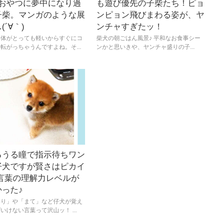
】おやつに夢中になり過
も遊び優先の子柴たち！ピョ
子柴。マンガのような展
ンピョン飛びまわる姿が、ヤ
(´∀｀)
ンチャすぎたッ！
て体がとっても軽いからすぐにコ
柴犬の朝ごはん風景♪ 平和なお食事シー
転がっちゃうんですよね。そ...
ンかと思いきや、ヤンチャ盛りの子...
るうる瞳で指示待ちワン
仔犬ですが賢さはピカイ
 言葉の理解力レベルが
った♪
わり」や「まて」など仔犬が覚え
いけない言葉って沢山ッ！ ...