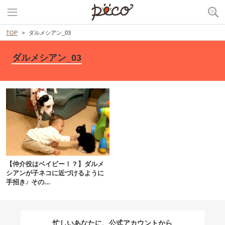
TOP
ダルメシアン_03
ダルメシアン_03
PECOアプリをダウンロード済みの方
アプリで開く
【仲介役はベイビー！？】ダルメ
シアンが子ネコに近づけるように
閉じる
手招き♪ その...
忙しいあなたに、公式アカウントから