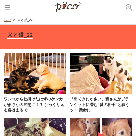
TOP
犬と猫_22
犬と猫_22
ワンコから仕掛けたはずのケンカ
「出てきにゃさい」猫さんがブラ
がまさかの展開に！？ ひっくり返
ンケットに潜む“謎の相手”と戦う
る姿はまるで...
ッ！ 懸命に...
PECOアプリをダウンロード済みの方
アプリで開く