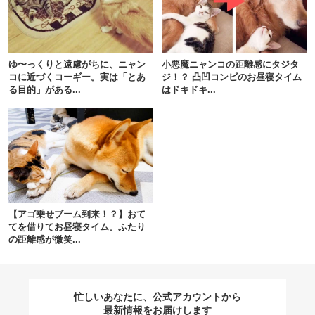
閉じる
ゆ〜っくりと遠慮がちに、ニャン
小悪魔ニャンコの距離感にタジタ
コに近づくコーギー。実は「とあ
ジ！？ 凸凹コンビのお昼寝タイム
る目的」がある...
はドキドキ...
pecodogs
pecocats
いぬ部をフォロー
ねこ部をフォロー
アプリをダウンロードする
【アゴ乗せブーム到来！？】おて
てを借りてお昼寝タイム。ふたり
の距離感が微笑...
忙しいあなたに、公式アカウントから
最新情報をお届けします