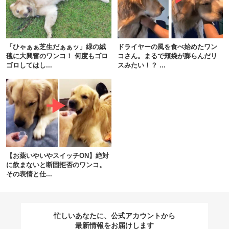
閉じる
「ひゃぁぁ芝生だぁぁッ」緑の絨
ドライヤーの風を食べ始めたワン
毯に大興奮のワンコ！ 何度もゴロ
コさん。まるで頬袋が膨らんだリ
ゴロしてはし...
スみたい！？ ...
pecodogs
pecocats
いぬ部をフォロー
ねこ部をフォロー
アプリをダウンロードする
【お薬いやいやスイッチON】絶対
に飲まないと断固拒否のワンコ。
その表情と仕...
忙しいあなたに、公式アカウントから
最新情報をお届けします