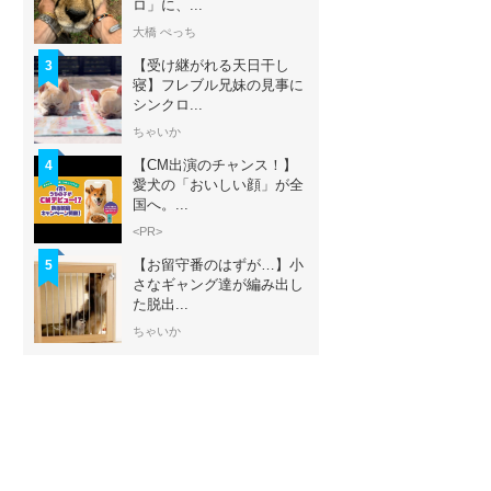
ロ」に、...
大橋 ぺっち
【受け継がれる天日干し
3
寝】フレブル兄妹の見事に
シンクロ...
ちゃいか
【CM出演のチャンス！】
4
愛犬の「おいしい顔」が全
国へ。...
<PR>
【お留守番のはずが…】小
5
さなギャング達が編み出し
た脱出...
ちゃいか