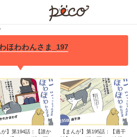
PECO
7
わほわわんさま_197
が】第194話：【誰か
【まんが】第195話：【過干