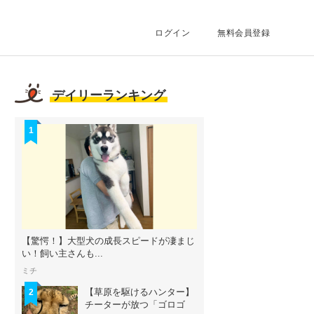
ログイン
無料会員登録
デイリーランキング
1
【驚愕！】大型犬の成長スピードが凄まじ
い！飼い主さんも...
ミチ
【草原を駆けるハンター】
2
チーターが放つ「ゴロゴ