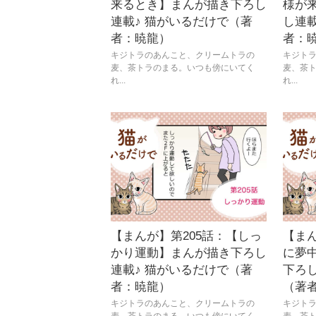
来るとき】まんが描き下ろし
様が
連載♪ 猫がいるだけで（著
し連載
者：暁龍）
者：
キジトラのあんこと、クリームトラの
キジト
麦、茶トラのまる。いつも傍にいてく
麦、茶
れ...
れ...
【まんが】第205話：【しっ
【まん
かり運動】まんが描き下ろし
に夢
連載♪ 猫がいるだけで（著
下ろし
者：暁龍）
（著
キジトラのあんこと、クリームトラの
キジト