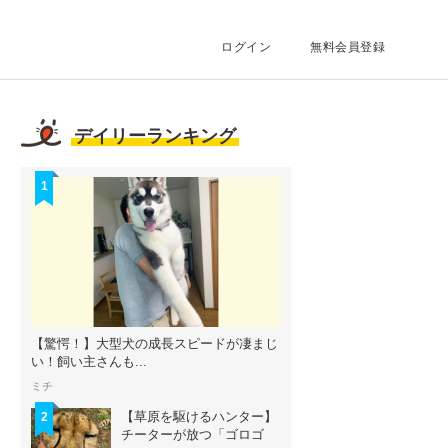
ログイン
無料会員登録
デイリーランキング
1
【驚愕！】大型犬の成長スピードが凄まじ
い！飼い主さんも...
ミチ
【草原を駆けるハンター】
2
チーターが放つ「ゴロゴ