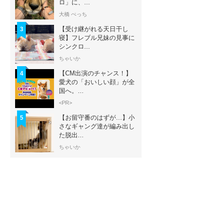
ロ」に、...
大橋 ぺっち
【受け継がれる天日干し
3
寝】フレブル兄妹の見事に
シンクロ...
ちゃいか
【CM出演のチャンス！】
4
愛犬の「おいしい顔」が全
国へ。...
<PR>
【お留守番のはずが…】小
5
さなギャング達が編み出し
た脱出...
ちゃいか