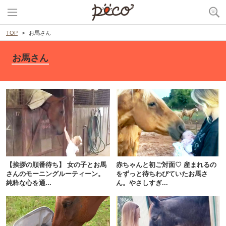
TOP
お馬さん
お馬さん
【挨拶の順番待ち】 女の子とお馬
赤ちゃんと初ご対面♡ 産まれるの
さんのモーニングルーティーン。
をずっと待ちわびていたお馬さ
純粋な心を通...
ん。やさしすぎ...
PECOアプリをダウンロード済みの方
アプリで開く