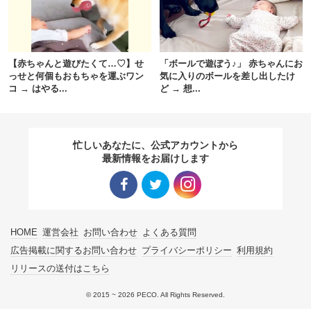
pecodogs
pecocats
いぬ部をフォロー
ねこ部をフォロー
【赤ちゃんと遊びたくて…♡】せ
「ボールで遊ぼう♪」 赤ちゃんにお
っせと何個もおもちゃを運ぶワン
気に入りのボールを差し出したけ
コ → はやる...
ど → 想...
アプリをダウンロードする
忙しいあなたに、公式アカウントから
最新情報をお届けします
Facebo
Twitter
Instagra
HOME
運営会社
お問い合わせ
よくある質問
ok リン
リンク
m リン
広告掲載に関するお問い合わせ
プライバシーポリシー
利用規約
リリースの送付はこちら
ク
ク
© 2015 ~ 2026 PECO. All Rights Reserved.