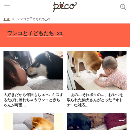
TOP
ワンコと子どもたち_21
ワンコと子どもたち_21
PECOアプリをダウンロード済みの方
アプリで開く
大好きだから何回もちゅっ♪ キスす
「あの…それボクの…」おやつを
るたびに照れちゃうワンコと赤ち
取られた柴犬さんがとった “オト
閉じる
ゃんが可愛...
ナ” な対応...