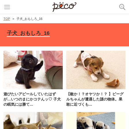
TOP
子犬_おもしろ_16
子犬_おもしろ_16
PECOアプリをダウンロード済みの方
アプリで開く
遊びたいアピールしていたはず
【敵か！？オヤツか！？ 】ビーグ
が…いつのまにかコテんッ♡ 子犬
ルちゃんが遭遇した謎の物体。果
閉じる
の眠気には勝て...
敢に近づくも...