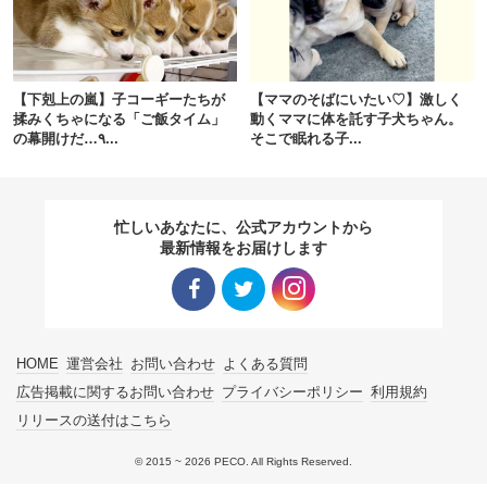
pecodogs
pecocats
いぬ部をフォロー
ねこ部をフォロー
【下剋上の嵐】子コーギーたちが
【ママのそばにいたい♡】激しく
揉みくちゃになる「ご飯タイム」
動くママに体を託す子犬ちゃん。
の幕開けだ…٩...
そこで眠れる子...
アプリをダウンロードする
忙しいあなたに、公式アカウントから
最新情報をお届けします
Facebo
Twitter
Instagra
HOME
運営会社
お問い合わせ
よくある質問
ok リン
リンク
m リン
広告掲載に関するお問い合わせ
プライバシーポリシー
利用規約
リリースの送付はこちら
ク
ク
© 2015 ~ 2026 PECO. All Rights Reserved.