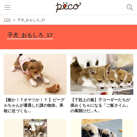
TOP
子犬_おもしろ_17
子犬_おもしろ_17
PECOアプリをダウンロード済みの方
アプリで開く
【敵か！？オヤツか！？ 】ビーグ
【下剋上の嵐】子コーギーたちが
ルちゃんが遭遇した謎の物体。果
揉みくちゃになる「ご飯タイム」
閉じる
敢に近づくも...
の幕開けだ…٩...