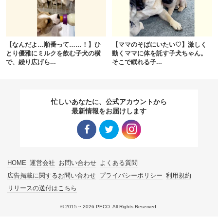
pecodogs
pecocats
いぬ部をフォロー
ねこ部をフォロー
【なんだよ…順番って……！】ひ
【ママのそばにいたい♡】激しく
とり優雅にミルクを飲む子犬の横
動くママに体を託す子犬ちゃん。
で、繰り広げら...
そこで眠れる子...
アプリをダウンロードする
忙しいあなたに、公式アカウントから
最新情報をお届けします
Facebo
Twitter
Instagra
HOME
運営会社
お問い合わせ
よくある質問
ok リン
リンク
m リン
広告掲載に関するお問い合わせ
プライバシーポリシー
利用規約
リリースの送付はこちら
ク
ク
© 2015 ~ 2026 PECO. All Rights Reserved.