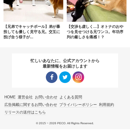
pecodogs
pecocats
いぬ部をフォロー
ねこ部をフォロー
【兄弟でキャッチボール】弟が暴
【交渉も虚しく…】オトナのおや
投しても優しく見守る兄。交互に
つを見せつける兄ワンコ。年功序
投げ合う様子が...
列の厳しさを痛感！？
アプリをダウンロードする
忙しいあなたに、公式アカウントから
最新情報をお届けします
Facebo
Twitter
Instagra
HOME
運営会社
お問い合わせ
よくある質問
ok リン
リンク
m リン
広告掲載に関するお問い合わせ
プライバシーポリシー
利用規約
リリースの送付はこちら
ク
ク
© 2015 ~ 2026 PECO. All Rights Reserved.