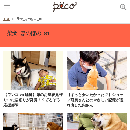
TOP
柴犬_ほのぼの_81
柴犬_ほのぼの_81
PECOアプリをダウンロード済みの方
アプリで開く
【ワンコ vs 睡魔】弟のお昼寝見守
【ずっと会いたかった♡】ショッ
り中に居眠りが発覚！？ぞろぞろ
プ店員さんとのやさしい記憶が溢
閉じる
応援部隊...
れ出した柴さん...