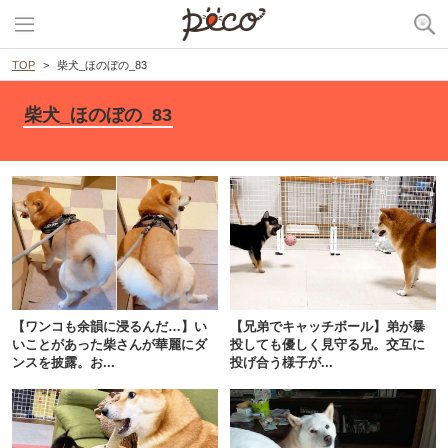
TOP
柴犬_ほのぼの_83
柴犬_ほのぼの_83
PECOアプリをダウンロード済みの方
アプリで開く
【ワンコも余韻に浸るんだ…】い
【兄弟でキャッチボール】弟が暴
いことがあった柴さんが華麗にダ
投しても優しく見守る兄。交互に
閉じる
ンスを披露。お...
投げ合う様子が...