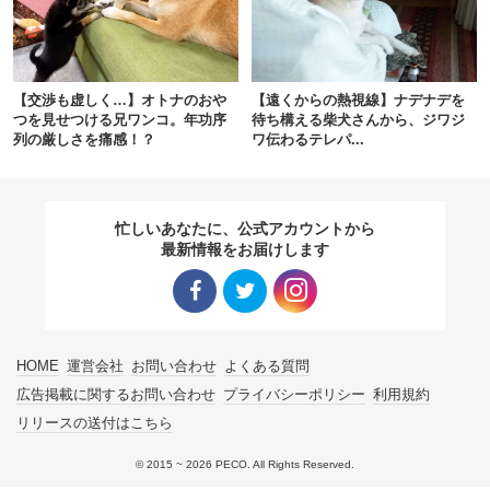
pecodogs
pecocats
いぬ部をフォロー
ねこ部をフォロー
【交渉も虚しく…】オトナのおや
【遠くからの熱視線】ナデナデを
つを見せつける兄ワンコ。年功序
待ち構える柴犬さんから、ジワジ
列の厳しさを痛感！？
ワ伝わるテレパ...
アプリをダウンロードする
忙しいあなたに、公式アカウントから
最新情報をお届けします
Facebo
Twitter
Instagra
HOME
運営会社
お問い合わせ
よくある質問
ok リン
リンク
m リン
広告掲載に関するお問い合わせ
プライバシーポリシー
利用規約
リリースの送付はこちら
ク
ク
© 2015 ~ 2026 PECO. All Rights Reserved.