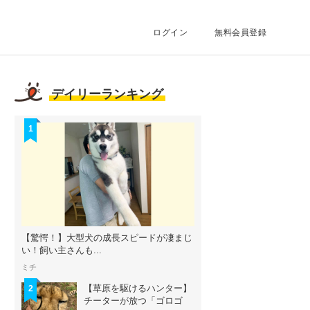
ログイン
無料会員登録
デイリーランキング
1
【驚愕！】大型犬の成長スピードが凄まじ
い！飼い主さんも...
ミチ
【草原を駆けるハンター】
2
チーターが放つ「ゴロゴ