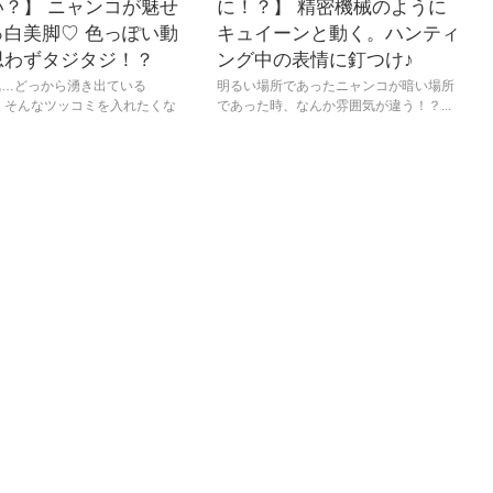
い？】 ニャンコが魅せ
に！？】 精密機械のように
っ白美脚♡ 色っぽい動
キュイーンと動く。ハンティ
思わずタジタジ！？
ング中の表情に釘つけ♪
気…どっから湧き出ている
明るい場所であったニャンコが暗い場所
 そんなツッコミを入れたくな
であった時、なんか雰囲気が違う！？...