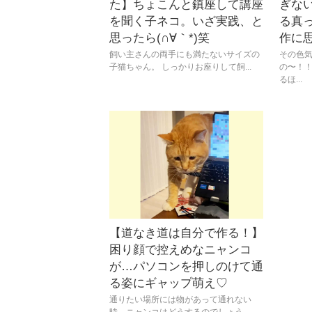
た】ちょこんと鎮座して講座
ぎな
を聞く子ネコ。いざ実践、と
る真
思ったら(∩∀｀*)笑
作に
飼い主さんの両手にも満たないサイズの
その色
子猫ちゃん。 しっかりお座りして飼...
の〜！！
るほ...
【道なき道は自分で作る！】
困り顔で控えめなニャンコ
が…パソコンを押しのけて通
る姿にギャップ萌え♡
通りたい場所には物があって通れない