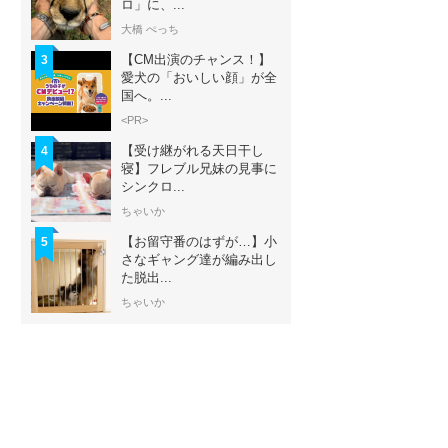
ロ」に、...
大橋 ぺっち
【CM出演のチャンス！】
3
愛犬の「おいしい顔」が全
国へ。...
<PR>
【受け継がれる天日干し
4
寝】フレブル兄妹の見事に
シンクロ...
ちゃいか
【お留守番のはずが…】小
5
さなギャング達が編み出し
た脱出...
ちゃいか