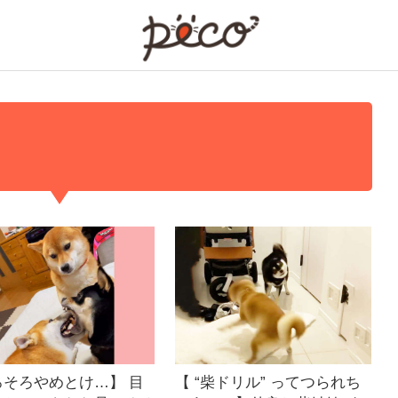
PECO
ろそろやめとけ…】 目
【 “柴ドリル” ってつられち