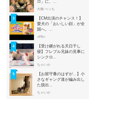
ロ」に、...
大橋 ぺっち
【CM出演のチャンス！】
3
愛犬の「おいしい顔」が全
国へ。...
<PR>
【受け継がれる天日干し
4
寝】フレブル兄妹の見事に
シンクロ...
ちゃいか
【お留守番のはずが…】小
5
さなギャング達が編み出し
た脱出...
ちゃいか