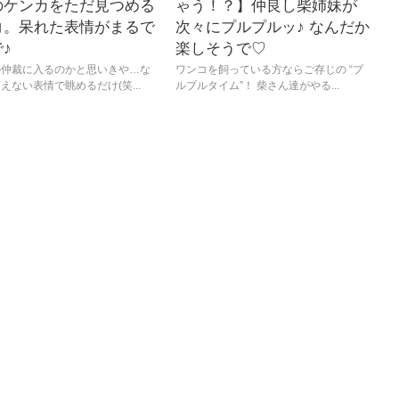
のケンカをただ見つめる
ゃう！？】仲良し柴姉妹が
コ。呆れた表情がまるで
次々にプルプルッ♪ なんだか
♪
楽しそうで♡
の仲裁に入るのかと思いきや…な
ワンコを飼っている方ならご存じの “プ
えない表情で眺めるだけ(笑...
ルプルタイム”！ 柴さん達がやる...