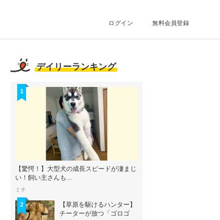
ログイン
無料会員登録
デイリーランキング
1
【驚愕！】大型犬の成長スピードが凄まじ
い！飼い主さんも...
ミチ
【草原を駆けるハンター】
2
チーターが放つ「ゴロゴ