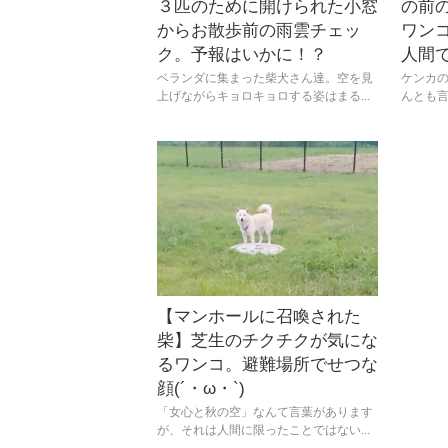
３匹のために開けられた小窓
の前
からお散歩前の雨雲チェッ
ワン
ク。予報はいかに！？
人間で
ベランダに集まった柴犬さん達。空を見
ケンカ
上げながらキョロキョロする姿はまる...
んとも言
【マンホールに召喚された
柴】芝生のチクチクが気にな
るワンコ。避難場所でせつな
顔(´・ω・`)
「女心と秋の空」なんて言葉があります
が、それは人間に限ったことではない...