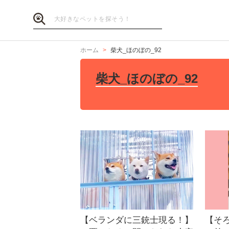
ホーム
柴犬_ほのぼの_92
柴犬_ほのぼの_92
【ベランダに三銃士現る！】
【そ