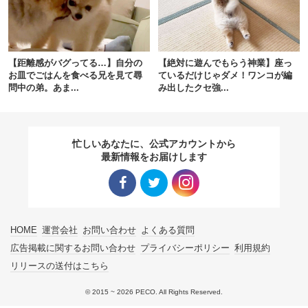
pecodogs
pecocats
いぬ部をフォロー
ねこ部をフォロー
【距離感がバグってる…】自分の
【絶対に遊んでもらう神業】座っ
お皿でごはんを食べる兄を見て尋
ているだけじゃダメ！ワンコが編
問中の弟。あま...
み出したクセ強...
アプリをダウンロードする
忙しいあなたに、公式アカウントから
最新情報をお届けします
Facebo
Twitter
Instagra
HOME
運営会社
お問い合わせ
よくある質問
ok リン
リンク
m リン
広告掲載に関するお問い合わせ
プライバシーポリシー
利用規約
リリースの送付はこちら
ク
ク
© 2015 ~ 2026 PECO. All Rights Reserved.