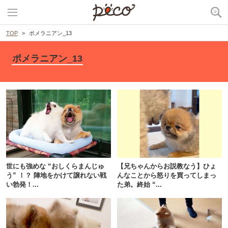
TOP
ポメラニアン_13
ポメラニアン_13
PECOアプリをダウンロード済みの方
アプリで開く
世にも強めな “おしくらまんじゅ
【兄ちゃんからお説教なう】ひょ
う” ！？ 陣地をかけて譲れない戦
んなことから怒りを買ってしまっ
閉じる
い勃発！...
た弟。終始 “...