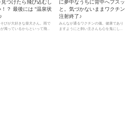
を見つけたら飛び込むし
に夢中なうちに背中へプスッ
！？ 最後には “温泉状
と。気づかないままワクチン
♪
注射終了♪
あそびが大好きな柴犬さん。雨で
みんなが通るワクチンの儀。健康であり
が濁っているからといって飛...
ますようにと飼い主さんも心を鬼にし...