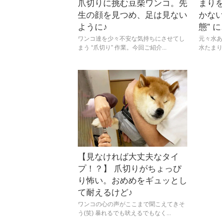
爪切りに挑む豆柴ワンコ。先
まり
生の顔を見つめ、足は見ない
かない
ように♪
態” に
ワンコ達を少々不安な気持ちにさせてし
元々水
まう “爪切り” 作業。今回ご紹介...
水たまり
【見なければ大丈夫なタイ
プ！？】 爪切りがちょっぴ
り怖い。おめめをギュッとし
て耐えるけど♪
ワンコの心の声がここまで聞こえてきそ
う(笑) 暴れるでも吠えるでもなく...