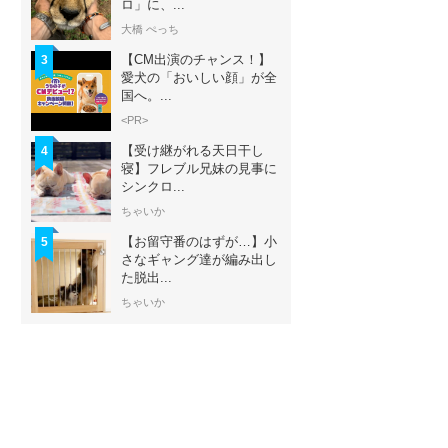
ロ」に、...
大橋 ぺっち
【CM出演のチャンス！】
3
愛犬の「おいしい顔」が全
国へ。...
<PR>
【受け継がれる天日干し
4
寝】フレブル兄妹の見事に
シンクロ...
ちゃいか
【お留守番のはずが…】小
5
さなギャング達が編み出し
た脱出...
ちゃいか