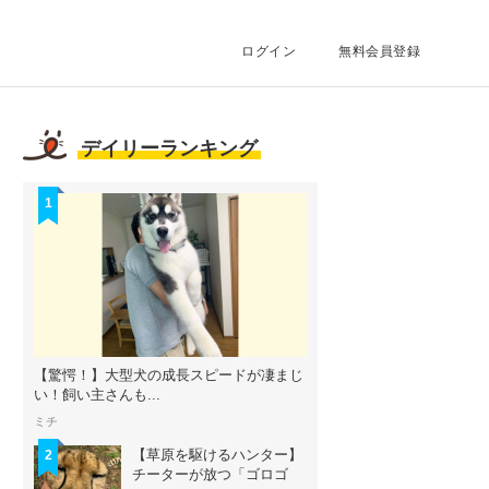
ログイン
無料会員登録
デイリーランキング
1
【驚愕！】大型犬の成長スピードが凄まじ
い！飼い主さんも...
ミチ
【草原を駆けるハンター】
2
チーターが放つ「ゴロゴ