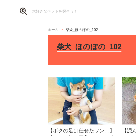
ホーム
柴犬_ほのぼの_102
柴犬_ほのぼの_102
【ボクの足は任せたワン…】
【泥