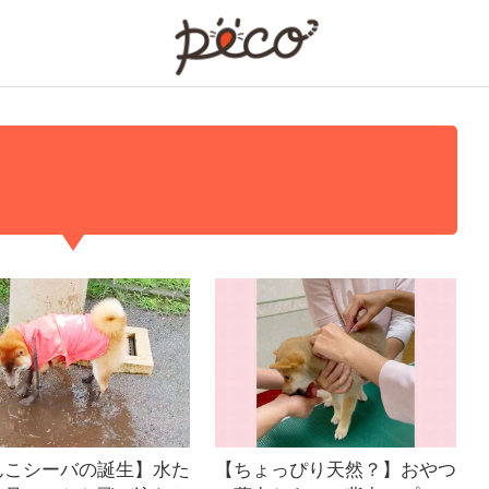
PECO
んこシーバの誕生】水た
【ちょっぴり天然？】おやつ