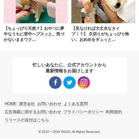
pecodogs
pecocats
いぬ部をフォロー
ねこ部をフォロー
【ちょっぴり天然？】おやつに夢
【見なければ大丈夫なタイ
中なうちに背中へプスッと。気づ
プ！？】 爪切りがちょっぴり怖
かないままワク...
い。おめめをギュッと...
アプリをダウンロードする
忙しいあなたに、公式アカウントから
最新情報をお届けします
Facebo
Twitter
Instagra
HOME
運営会社
お問い合わせ
よくある質問
ok リン
リンク
m リン
広告掲載に関するお問い合わせ
プライバシーポリシー
利用規約
リリースの送付はこちら
ク
ク
© 2015 ~ 2026 PECO. All Rights Reserved.