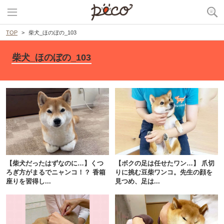
TOP
柴犬_ほのぼの_103
柴犬_ほのぼの_103
PECOアプリをダウンロード済みの方
アプリで開く
【柴犬だったはずなのに…】くつ
【ボクの足は任せたワン…】 爪切
ろぎ方がまるでニャンコ！？ 香箱
りに挑む豆柴ワンコ。先生の顔を
閉じる
座りを習得し...
見つめ、足は...