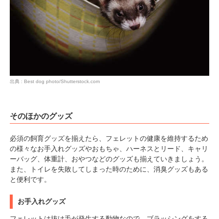
PECOアプリをダウンロード済みの方
出典 : Best dog photo/Shutterstock.com
アプリで開く
閉じる
そのほかのグッズ
必須の飼育グッズを揃えたら、フェレットの健康を維持するため
の様々なお手入れグッズやおもちゃ、ハーネスとリード、キャリ
ーバッグ、体重計、おやつなどのグッズも揃えていきましょう。
また、トイレを失敗してしまった時のために、消臭グッズもある
と便利です。
pecodogs
pecocats
いぬ部をフォロー
ねこ部をフォロー
お手入れグッズ
フェレットは抜け毛が発生する動物なので、ブラッシングをする