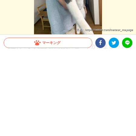
出典 : https://twitter.com/meteor_mayuge
マーキング
【驚愕！】大型犬の成長スピードが凄まじい！飼
い主さんも思わず…「これが5ヶ月の子犬ちゃん
Facebookシェア
Twitterシェア
LINE
ですか」
すぐに抱っこしていた頃が懐かしくなってしまうほど、大型犬の成長スピードは速い
もの。今回は、飼い主さんも驚いたシベリアンハスキーさんの生後1ヶ月から5ヶ月
の成長をご覧ください♪
2026.07.22 update
ミチ
“子犬” とは？？