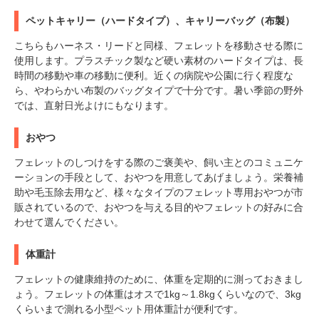
ペットキャリー（ハードタイプ）、キャリーバッグ（布製）
こちらもハーネス・リードと同様、フェレットを移動させる際に
使用します。プラスチック製など硬い素材のハードタイプは、長
時間の移動や車の移動に便利。近くの病院や公園に行く程度な
ら、やわらかい布製のバッグタイプで十分です。暑い季節の野外
では、直射日光よけにもなります。
おやつ
フェレットのしつけをする際のご褒美や、飼い主とのコミュニケ
ーションの手段として、おやつを用意してあげましょう。栄養補
助や毛玉除去用など、様々なタイプのフェレット専用おやつが市
販されているので、おやつを与える目的やフェレットの好みに合
わせて選んでください。
体重計
フェレットの健康維持のために、体重を定期的に測っておきまし
ょう。フェレットの体重はオスで1kg～1.8kgくらいなので、3kg
くらいまで測れる小型ペット用体重計が便利です。