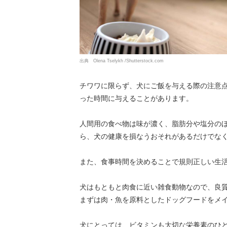
出典 Olena Tselykh /Shutterstock.com
チワワに限らず、犬にご飯を与える際の注意
った時間に与えることがあります。
人間用の食べ物は味が濃く、脂肪分や塩分の
ら、犬の健康を損なうおそれがあるだけでな
また、食事時間を決めることで規則正しい生
犬はもともと肉食に近い雑食動物なので、良
まずは肉・魚を原料としたドッグフードをメ
犬にとっては、ビタミンも大切な栄養素のひ