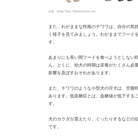
出典 Vitaly Titov /Shutterstock.com
また、わがままな性格のチワワは、自分の気
く様子を見てみましょう。わがままでフード
す。
あまりにも長い間フードを食べようとしない
ん。とくに、幼犬の時期は栄養がたくさん必
影響を及ぼすおそれがあります。
また、チワワのような小型犬の仔犬は、空腹
あります。低血糖症とは、血糖値が低下する
す。
犬のカラダが震えたり、ぐったりするなどの
です。