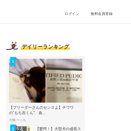
ログイン
無料会員登録
デイリーランキング
1
【ブリーダーさんのセンスよ】チワワ
の"もち吉くん"、血...
大橋 ぺっち
【驚愕！】大型犬の成長ス
2