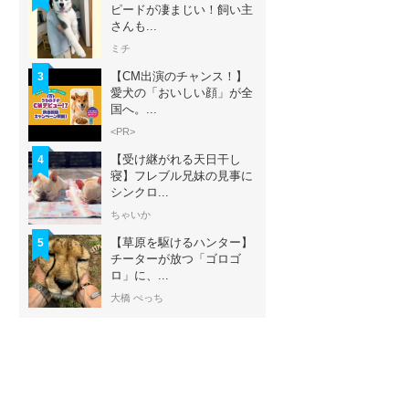
ピードが凄まじい！飼い主
さんも...
ミチ
【CM出演のチャンス！】
3
愛犬の「おいしい顔」が全
国へ。...
<PR>
【受け継がれる天日干し
4
寝】フレブル兄妹の見事に
シンクロ...
ちゃいか
【草原を駆けるハンター】
5
チーターが放つ「ゴロゴ
ロ」に、...
大橋 ぺっち