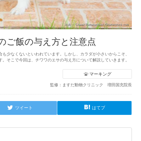
出典 ： Chaisit Rattanachusri /Shutterstock.com
のご飯の与え方と注意点
合も少なくないといわれています。しかし、カラダが小さいからこそ、
す。そこで今回は、チワワのエサの与え方について解説していきます。
マーキング
監修：ますだ動物クリニック 増田国充院長
ツイート
はてブ