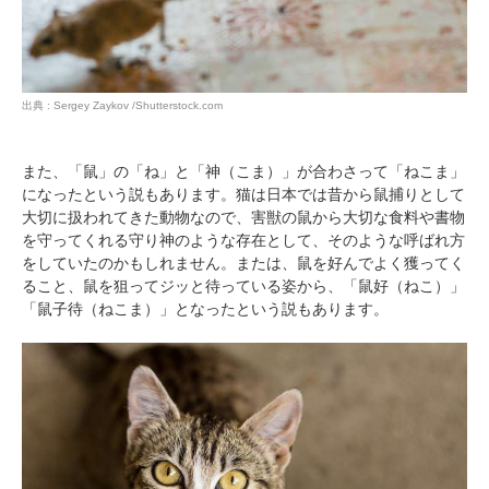
出典 : Sergey Zaykov /Shutterstock.com
また、「鼠」の「ね」と「神（こま）」が合わさって「ねこま」
になったという説もあります。猫は日本では昔から鼠捕りとして
大切に扱われてきた動物なので、害獣の鼠から大切な食料や書物
を守ってくれる守り神のような存在として、そのような呼ばれ方
をしていたのかもしれません。または、鼠を好んでよく獲ってく
ること、鼠を狙ってジッと待っている姿から、「鼠好（ねこ）」
「鼠子待（ねこま）」となったという説もあります。