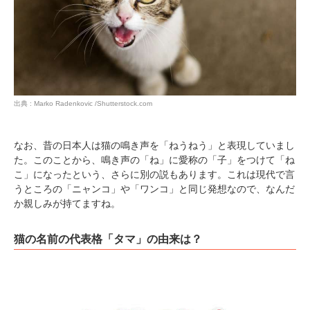
出典 : Marko Radenkovic /Shutterstock.com
PECOアプリをダウンロード済みの方
アプリで開く
なお、昔の日本人は猫の鳴き声を「ねうねう」と表現していまし
た。このことから、鳴き声の「ね」に愛称の「子」をつけて「ね
閉じる
こ」になったという、さらに別の説もあります。これは現代で言
うところの「ニャンコ」や「ワンコ」と同じ発想なので、なんだ
か親しみが持てますね。
猫の名前の代表格「タマ」の由来は？
pecodogs
pecocats
いぬ部をフォロー
ねこ部をフォロー