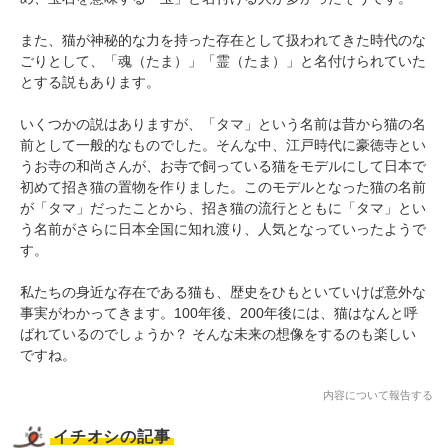
また、猫が神秘的な力を持った存在として扱われてきた時代のな
ごりとして、「魂（たま）」「霊（たま）」と名付けられていた
とする説もあります。
いくつかの説はありますが、「タマ」という名前は昔から猫の名
前として一般的なものでした。そんな中、江戸時代に豪徳寺とい
うお寺の和尚さんが、お寺で飼っている猫をモデルにして日本で
初めて招き猫の置物を作りました。このモデルとなった猫の名前
が「タマ」だったことから、招き猫の流行とともに「タマ」とい
う名前がさらに日本全国に知れ渡り、人気となっていったようで
す。
私たちの身近な存在である猫も、歴史をひもといていけば意外な
事実がわかってきます。100年後、200年後には、猫はなんと呼
ばれているのでしょうか？ そんな未来の想像をするのも楽しい
ですね。
内容について報告する
イチオシの記事