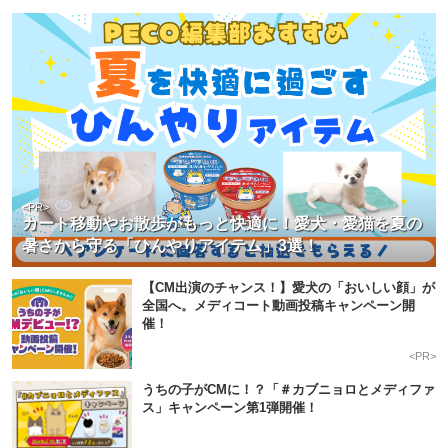
<PR>
カート移動やお散歩がもっと快適に！愛犬・愛猫を夏の
暑さから守る「ひんやりアイテム」3選！
【CM出演のチャンス！】愛犬の「おいしい顔」が
全国へ。メディコート動画投稿キャンペーン開
催！
<PR>
うちの子がCMに！？「＃カブニョロとメディファ
ス」キャンペーン第1弾開催！