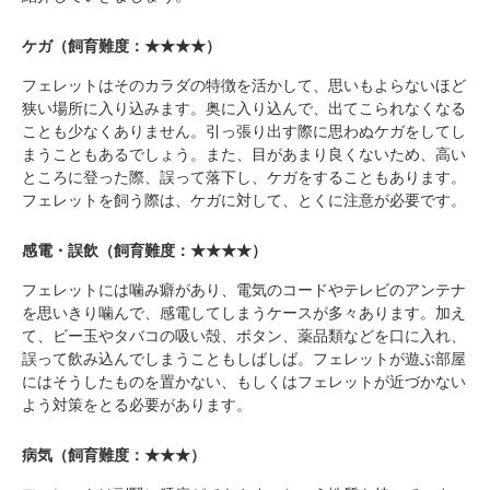
PECOアプリをダウンロード済みの方
ケガ（飼育難度：★★★★）
アプリで開く
フェレットはそのカラダの特徴を活かして、思いもよらないほど
閉じる
狭い場所に入り込みます。奥に入り込んで、出てこられなくなる
ことも少なくありません。引っ張り出す際に思わぬケガをしてし
まうこともあるでしょう。また、目があまり良くないため、高い
ところに登った際、誤って落下し、ケガをすることもあります。
フェレットを飼う際は、ケガに対して、とくに注意が必要です。
感電・誤飲（飼育難度：★★★★）
pecodogs
pecocats
フェレットには噛み癖があり、電気のコードやテレビのアンテナ
いぬ部をフォロー
ねこ部をフォロー
を思いきり噛んで、感電してしまうケースが多々あります。加え
て、ビー玉やタバコの吸い殻、ボタン、薬品類などを口に入れ、
誤って飲み込んでしまうこともしばしば。フェレットが遊ぶ部屋
アプリをダウンロードする
にはそうしたものを置かない、もしくはフェレットが近づかない
よう対策をとる必要があります。
病気（飼育難度：★★★）