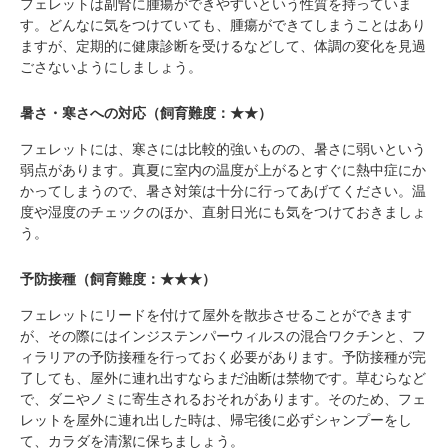
フェレットは副腎に腫瘍ができやすいという性質を持っていま
す。どんなに気をつけていても、腫瘍ができてしまうことはあり
ますが、定期的に健康診断を受けるなどして、体調の変化を見過
ごさないようにしましょう。
暑さ・寒さへの対応（飼育難度：★★）
フェレットには、寒さには比較的強いものの、暑さに弱いという
弱点があります。真夏に室内の温度が上がるとすぐに熱中症にか
かってしまうので、暑さ対策は十分に行ってあげてください。温
度や湿度のチェックのほか、直射日光にも気をつけておきましょ
う。
予防接種（飼育難度：★★★）
フェレットにリードを付けて屋外を散歩させることができます
が、その際にはインジステンパーウィルスの混合ワクチンと、フ
ィラリアの予防接種を行っておく必要があります。予防接種が完
了しても、屋外に連れ出すならまだ油断は禁物です。草むらなど
で、ダニやノミに寄生されるおそれがあります。そのため、フェ
レットを屋外に連れ出した時は、帰宅後に必ずシャンプーをし
て、カラダを清潔に保ちましょう。