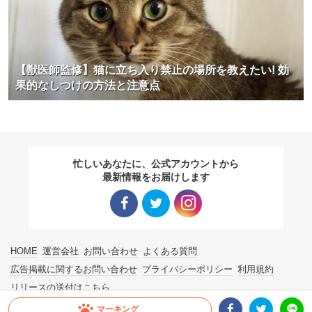
【獣医師監修】猫に立ち入り禁止の場所を教えたい! 効
果的なしつけの方法と注意点
忙しいあなたに、公式アカウントから
最新情報をお届けします
Facebo
Twitter
Instagra
HOME
運営会社
お問い合わせ
よくある質問
ok リン
リンク
m リン
広告掲載に関するお問い合わせ
プライバシーポリシー
利用規約
リリースの送付はこちら
ク
ク
マーキング