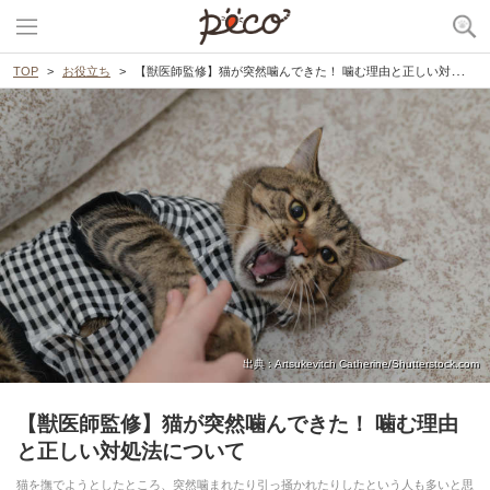
TOP
お役立ち
【獣医師監修】猫が突然噛んできた！ 噛む理由と正しい対処法について
出典 : Artsukevitch Catherine/Shutterstock.com
【獣医師監修】猫が突然噛んできた！ 噛む理由
と正しい対処法について
猫を撫でようとしたところ、突然噛まれたり引っ掻かれたりしたという人も多いと思