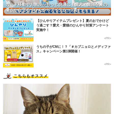
<PR>
カート移動やお散歩がもっと快適に！愛犬・愛猫を夏の
暑さから守る「ひんやりアイテム」3選！
【ひんやりアイテムプレゼント】夏のおでかけど
う過ごす？愛犬・愛猫のひんやり対策アンケート
実施中！
<PR>
うちの子がCMに！？「＃カブニョロとメディファ
ス」キャンペーン第1弾開催！
<PR>
こちらもオススメ