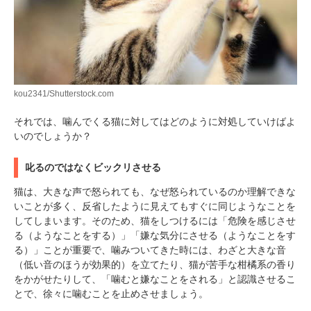
PECOアプリをダウンロード済みの方
アプリで開く
kou2341/Shutterstock.com
閉じる
それでは、噛んでくる猫に対してはどのように対処していけばよ
いのでしょうか？
叱るのではなくビックリさせる
猫は、大きな声で怒られても、なぜ怒られているのか理解できな
pecodogs
pecocats
いことが多く、反省したように見えてもすぐに同じようなことを
してしまいます。そのため、猫をしつけるには「危険を感じさせ
いぬ部をフォロー
ねこ部をフォロー
る（ようなことをする）」「嫌な気分にさせる（ようなことをす
る）」ことが重要で、噛みついてきた時には、わざと大きな音
（低い音のほうが効果的）を立てたり、猫が苦手な柑橘系の香り
アプリをダウンロードする
をかがせたりして、「噛むと嫌なことをされる」と認識させるこ
とで、徐々に噛むことを止めさせましょう。