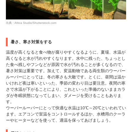
アプリをダウンロードする
出典 : Africa Studio/Shutterstock.com
暑さ、寒さ対策をする
温度が高くなると食べ物が腐りやすくなるように、夏場、水温が
高くなると水が汚れやすくなります。水中に残った、ちょっとし
た食べ残しやフンなどが原因で水が汚れることが多くなるので、
暑さ対策は重要です。加えて、変温動物である両生類のウーパー
ルーパーにとっては、冬の寒さも大敵です。とくに、昼間は温か
いけれど夜は寒いといった、季節の変わり目は要注意。夜間の寒
さで水温が下がることにより、これといった準備のないままカラ
ダが冬眠状態になってしまい、ダメージを受けることもありま
す。
ウーパールーパーにとって快適な水温は10℃～20℃といわれてい
ます。エアコンで室温をコントロールするほか、水槽用のクーラ
ーやヒーターなどを使って、適温を保ってあげましょう。