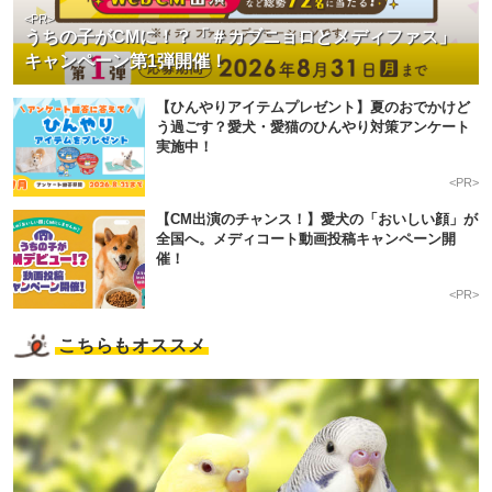
<PR>
うちの子がCMに！？「＃カブニョロとメディファス」
キャンペーン第1弾開催！
【ひんやりアイテムプレゼント】夏のおでかけど
う過ごす？愛犬・愛猫のひんやり対策アンケート
実施中！
<PR>
【CM出演のチャンス！】愛犬の「おいしい顔」が
全国へ。メディコート動画投稿キャンペーン開
催！
<PR>
こちらもオススメ