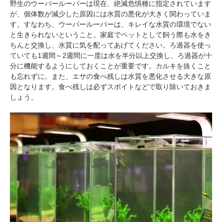
野生のウーパールーパーは現在、絶滅危惧種に指定されています
が、個体数が減少した原因には水質の悪化が大きく関わっていま
す。すなわち、ウーパールーパーは、キレイな水質の環境でない
と生きられないということ。家庭でペットとして飼う際も水をき
ちんと交換し、水質に気を配ってあげてください。ろ過器を使っ
ていても1週間～2週間に一度は水を半分以上交換し、ろ過器が十
分に機能するようにしておくことが重要です。カルキを抜くこと
も忘れずに。また、エサの食べ残しは水質を悪化させる大きな原
因となります。食べ残しは必ずスポイトなどで取り除いておきま
PECOアプリをダウンロード済みの方
しょう。
アプリで開く
閉じる
pecodogs
pecocats
いぬ部をフォロー
ねこ部をフォロー