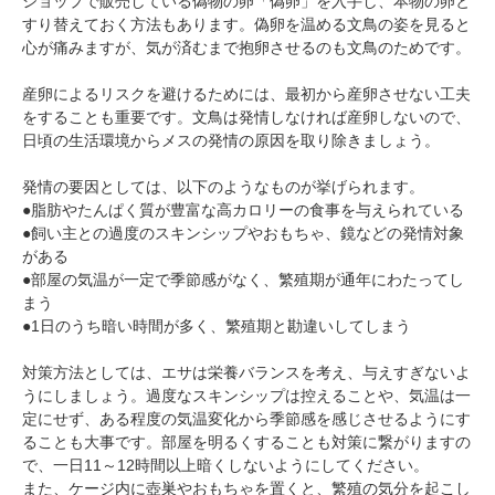
ショップで販売している偽物の卵「偽卵」を入手し、本物の卵と
すり替えておく方法もあります。偽卵を温める文鳥の姿を見ると
心が痛みますが、気が済むまで抱卵させるのも文鳥のためです。
産卵によるリスクを避けるためには、最初から産卵させない工夫
をすることも重要です。文鳥は発情しなければ産卵しないので、
日頃の生活環境からメスの発情の原因を取り除きましょう。
発情の要因としては、以下のようなものが挙げられます。
●脂肪やたんぱく質が豊富な高カロリーの食事を与えられている
●飼い主との過度のスキンシップやおもちゃ、鏡などの発情対象
がある
●部屋の気温が一定で季節感がなく、繁殖期が通年にわたってし
まう
●1日のうち暗い時間が多く、繁殖期と勘違いしてしまう
対策方法としては、エサは栄養バランスを考え、与えすぎないよ
うにしましょう。過度なスキンシップは控えることや、気温は一
定にせず、ある程度の気温変化から季節感を感じさせるようにす
ることも大事です。部屋を明るくすることも対策に繋がりますの
で、一日11～12時間以上暗くしないようにしてください。
また、ケージ内に壺巣やおもちゃを置くと、繁殖の気分を起こし