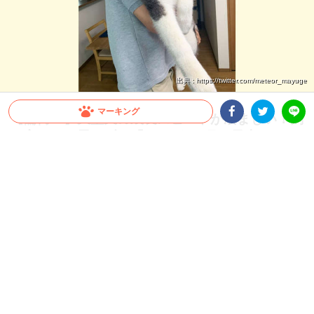
出典 : https://twitter.com/meteor_mayuge
マーキング
【驚愕！】大型犬の成長スピードが凄まじい！飼
い主さんも思わず…「これが5ヶ月の子犬ちゃん
Facebookシェア
Twitterシェア
LINE
ですか」
すぐに抱っこしていた頃が懐かしくなってしまうほど、大型犬の成長スピードは速い
もの。今回は、飼い主さんも驚いたシベリアンハスキーさんの生後1ヶ月から5ヶ月
の成長をご覧ください♪
2026.07.22 update
ミチ
“子犬” とは？？