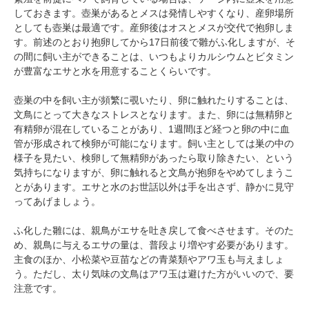
しておきます。壺巣があるとメスは発情しやすくなり、産卵場所
アプリをダウンロードする
としても壺巣は最適です。産卵後はオスとメスが交代で抱卵しま
す。前述のとおり抱卵してから17日前後で雛がふ化しますが、そ
の間に飼い主ができることは、いつもよりカルシウムとビタミン
が豊富なエサと水を用意することくらいです。
壺巣の中を飼い主が頻繁に覗いたり、卵に触れたりすることは、
文鳥にとって大きなストレスとなります。また、卵には無精卵と
有精卵が混在していることがあり、1週間ほど経つと卵の中に血
管が形成されて検卵が可能になります。飼い主としては巣の中の
様子を見たい、検卵して無精卵があったら取り除きたい、という
気持ちになりますが、卵に触れると文鳥が抱卵をやめてしまうこ
とがあります。エサと水のお世話以外は手を出さず、静かに見守
ってあげましょう。
ふ化した雛には、親鳥がエサを吐き戻して食べさせます。そのた
め、親鳥に与えるエサの量は、普段より増やす必要があります。
主食のほか、小松菜や豆苗などの青菜類やアワ玉も与えましょ
う。ただし、太り気味の文鳥はアワ玉は避けた方がいいので、要
注意です。