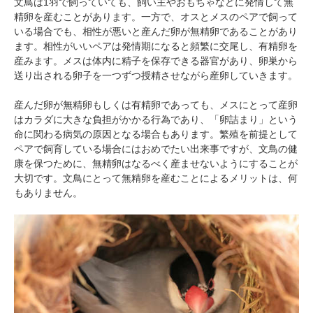
文鳥は1羽で飼っていても、飼い主やおもちゃなどに発情して無
精卵を産むことがあります。一方で、オスとメスのペアで飼って
いる場合でも、相性が悪いと産んだ卵が無精卵であることがあり
ます。相性がいいペアは発情期になると頻繁に交尾し、有精卵を
産みます。メスは体内に精子を保存できる器官があり、卵巣から
送り出される卵子を一つずつ授精させながら産卵していきます。
産んだ卵が無精卵もしくは有精卵であっても、メスにとって産卵
はカラダに大きな負担がかかる行為であり、「卵詰まり」という
命に関わる病気の原因となる場合もあります。繁殖を前提として
ペアで飼育している場合にはおめでたい出来事ですが、文鳥の健
康を保つために、無精卵はなるべく産ませないようにすることが
大切です。文鳥にとって無精卵を産むことによるメリットは、何
もありません。