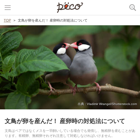
TOP
文鳥が卵を産んだ！ 産卵時の対処法について
出典 : Vladimir Wrangel/Shutterstock.com
文鳥が卵を産んだ！ 産卵時の対処法について
文鳥はペアではなくメスを一羽飼いしている場合でも発情し、無精卵を産むことがあ
ります。有精卵、無精卵それぞれ注意して対処しなければいけません。