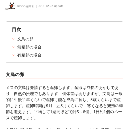
2019.12.25 update
PECO編集部
目次
文鳥の卵
無精卵の場合
有精卵の場合
文鳥の卵
メスの文鳥は発情すると産卵します。産卵は成長のあかしであ
り、自然の摂理でもあります。個体差はありますが、文鳥は一般
的に生後半年くらいで産卵可能な成鳥に育ち、5歳くらいまで産
卵します。産卵時期は9月～翌5月くらいで、寒くなると繁殖の季
節を迎えます。平均して1週間ほどで計5～6個、1日約1個のペー
スで産卵します。