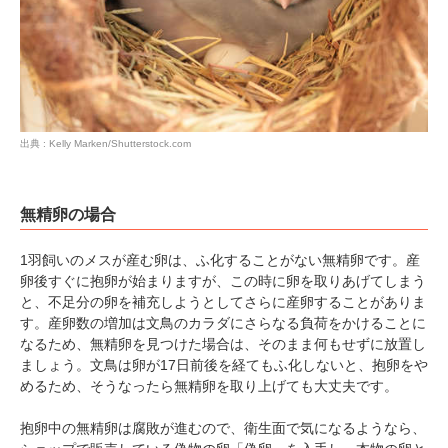
出典 : Kelly Marken/Shutterstock.com
無精卵の場合
1羽飼いのメスが産む卵は、ふ化することがない無精卵です。産
卵後すぐに抱卵が始まりますが、この時に卵を取りあげてしまう
と、不足分の卵を補充しようとしてさらに産卵することがありま
す。産卵数の増加は文鳥のカラダにさらなる負荷をかけることに
なるため、無精卵を見つけた場合は、そのまま何もせずに放置し
ましょう。文鳥は卵が17日前後を経てもふ化しないと、抱卵をや
めるため、そうなったら無精卵を取り上げても大丈夫です。
抱卵中の無精卵は腐敗が進むので、衛生面で気になるようなら、