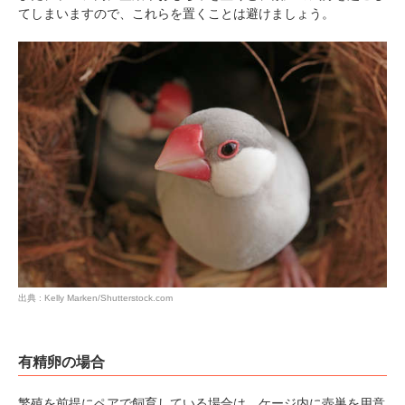
てしまいますので、これらを置くことは避けましょう。
PECOアプリをダウンロード済みの方
アプリで開く
閉じる
出典 : Kelly Marken/Shutterstock.com
pecodogs
pecocats
いぬ部をフォロー
ねこ部をフォロー
有精卵の場合
繁殖を前提にペアで飼育している場合は、ケージ内に壺巣を用意