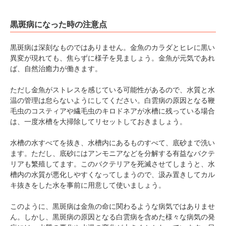
黒斑病になった時の注意点
黒斑病は深刻なものではありません。金魚のカラダとヒレに黒い
異変が現れても、焦らずに様子を見ましょう。金魚が元気であれ
ば、自然治癒力が働きます。
ただし金魚がストレスを感じている可能性があるので、水質と水
温の管理は怠らないようにしてください。白雲病の原因となる鞭
毛虫のコスティアや繊毛虫のキロドネアが水槽に残っている場合
は、一度水槽を大掃除してリセットしておきましょう。
水槽の水すべてを抜き、水槽内にあるものすべて、底砂まで洗い
ます。ただし、底砂にはアンモニアなどを分解する有益なバクテ
リアも繁殖してます。このバクテリアを死滅させてしまうと、水
槽内の水質が悪化しやすくなってしまうので、汲み置きしてカル
キ抜きをした水を事前に用意して使いましょう。
このように、黒斑病は金魚の命に関わるような病気ではありませ
ん。しかし、黒斑病の原因となる白雲病を含めた様々な病気の発