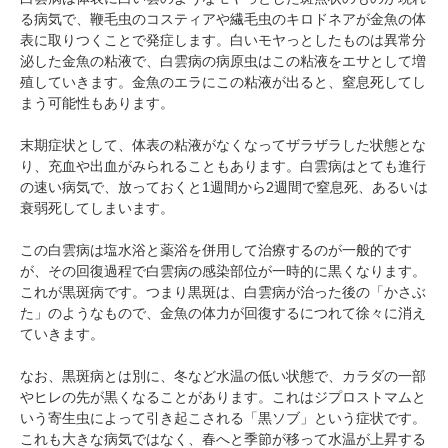
る病気で、鞭毛虫のコスティアや繊毛虫のキロドネアが金魚の体
表に取りつくことで発症します。白いモヤっとしたものは異常分
泌した金魚の粘液で、白雲病の病原虫はこの粘液をエサとして増
殖していきます。金魚のエラにこの粘液が出ると、窒息死してし
まう可能性もあります。
末期症状として、体表の粘液がなくなってザラザラした状態とな
り、充血や出血がみられることもあります。白雲病はとても進行
の速い病気で、放っておくと1週間から2週間で窒息死、あるいは
衰弱死してしまいます。
この白雲病は塩水浴と薬浴を併用して治療するのが一般的です
が、その回復過程で白雲病の感染部位が一時的に黒くなります。
これが黒斑病です。つまり黒斑は、白雲病が治った後の「かさぶ
た」のようなもので、金魚の体力が回復するにつれて徐々に消え
ていきます。
なお、黒斑病とは別に、冬など水温の低い状態で、カラダの一部
やヒレの先が黒くなることがあります。これはジプロストマムと
いう寄生虫によって引き起こされる「黒ソブ」という症状です。
これも大きな病気ではなく、春へと季節が移って水温が上昇する