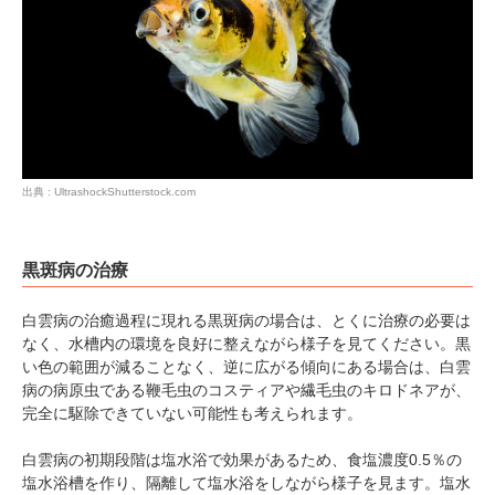
出典 : UltrashockShutterstock.com
黒斑病の治療
PECOアプリをダウンロード済みの方
白雲病の治癒過程に現れる黒斑病の場合は、とくに治療の必要は
なく、水槽内の環境を良好に整えながら様子を見てください。黒
アプリで開く
い色の範囲が減ることなく、逆に広がる傾向にある場合は、白雲
病の病原虫である鞭毛虫のコスティアや繊毛虫のキロドネアが、
閉じる
完全に駆除できていない可能性も考えられます。
白雲病の初期段階は塩水浴で効果があるため、食塩濃度0.5％の
塩水浴槽を作り、隔離して塩水浴をしながら様子を見ます。塩水