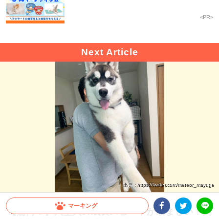
<PR>
出典 : https://twitter.com/meteor_mayuge
マーキング
【驚愕！】大型犬の成長スピードが凄まじい！飼