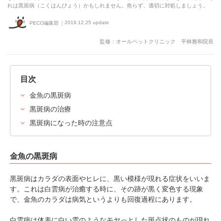
れは黒斑病（こくはんびょう）かもしれません。焦らず、適切に対処しましょう。
2019.12.25 update
PECO編集部
監修：オールペットクリニック 平林雅和院長
目次
金魚の黒斑病
黒斑病の治療
黒斑病になった時の注意点
金魚の黒斑病
黒斑病はカラダの表面やヒレに、黒い模様が現れる症状をいいま
す。これは白雲病が治癒する時に、その跡が黒く変色する現象
で、金魚のカラダは病気というよりも回復過程にあります。
白雲病は体表に白い雲のようなモヤっとした斑点状のものが現れ