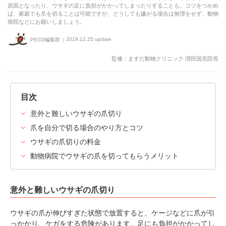
原因となったり、ウサギの足に負担がかかってしまったりすることも。コツをつかめ
ば、家庭でも爪を切ることは可能ですが、どうしても嫌がる場合は無理をせず、動物
病院などにお願いしましょう。
2019.12.25 update
PECO編集部
監修：ますだ動物クリニック 増田国充院長
目次
意外と難しいウサギの爪切り
爪を自分で切る場合のやり方とコツ
ウサギの爪切りの料金
動物病院でウサギの爪を切ってもらうメリット
意外と難しいウサギの爪切り
ウサギの爪が伸びすぎた状態で放置すると、ケージなどに爪が引
っかかり、ケガをする危険があります。足にも負担がかかってし