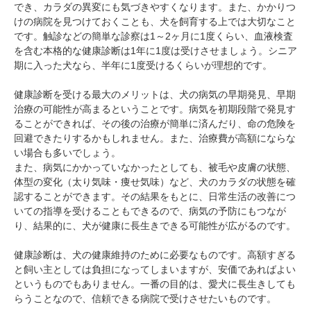
でき、カラダの異変にも気づきやすくなります。また、かかりつ
けの病院を見つけておくことも、犬を飼育する上では大切なこと
です。触診などの簡単な診察は1～2ヶ月に1度くらい、血液検査
を含む本格的な健康診断は1年に1度は受けさせましょう。シニア
期に入った犬なら、半年に1度受けるくらいが理想的です。
健康診断を受ける最大のメリットは、犬の病気の早期発見、早期
治療の可能性が高まるということです。病気を初期段階で発見す
ることができれば、その後の治療が簡単に済んだり、命の危険を
回避できたりするかもしれません。また、治療費が高額にならな
い場合も多いでしょう。
また、病気にかかっていなかったとしても、被毛や皮膚の状態、
体型の変化（太り気味・痩せ気味）など、犬のカラダの状態を確
認することができます。その結果をもとに、日常生活の改善につ
いての指導を受けることもできるので、病気の予防にもつなが
り、結果的に、犬が健康に長生きできる可能性が広がるのです。
健康診断は、犬の健康維持のために必要なものです。高額すぎる
と飼い主としては負担になってしまいますが、安価であればよい
というものでもありません。一番の目的は、愛犬に長生きしても
らうことなので、信頼できる病院で受けさせたいものです。