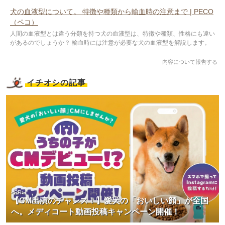
犬の血液型について。 特徴や種類から輸血時の注意まで | PECO
（ペコ）
人間の血液型とは違う分類を持つ犬の血液型は、特徴や種類、性格にも違い
があるのでしょうか？ 輸血時には注意が必要な犬の血液型を解説します。
内容について報告する
イチオシの記事
<PR>
【CM出演のチャンス！】愛犬の「おいしい顔」が全国
へ。メディコート動画投稿キャンペーン開催！