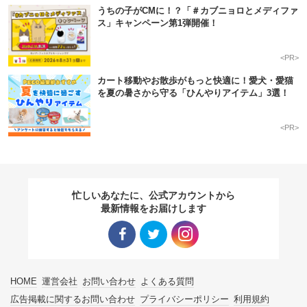
うちの子がCMに！？「＃カブニョロとメディファ
ス」キャンペーン第1弾開催！
<PR>
カート移動やお散歩がもっと快適に！愛犬・愛猫
を夏の暑さから守る「ひんやりアイテム」3選！
<PR>
忙しいあなたに、公式アカウントから
最新情報をお届けします
Facebo
Twitter
Instagra
HOME
運営会社
お問い合わせ
よくある質問
ok リン
リンク
m リン
広告掲載に関するお問い合わせ
プライバシーポリシー
利用規約