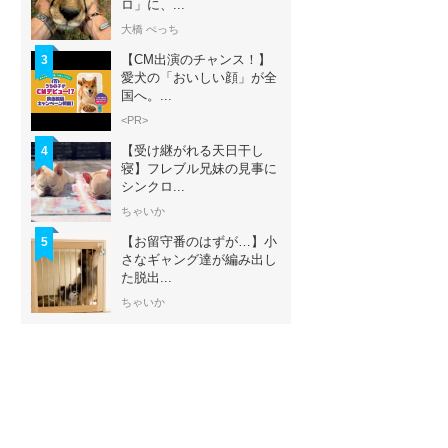
ロ」に、...
大橋 ぺっち
【CM出演のチャンス！】
3
愛犬の「おいしい顔」が全
国へ。...
<PR>
【受け継がれる天日干し
4
寝】フレブル兄妹の見事に
シンクロ...
ちゃいか
【お留守番のはずが…】小
5
さなギャング達が編み出し
た脱出...
ちゃいか