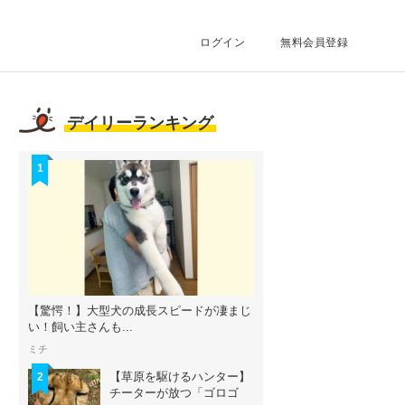
ログイン
無料会員登録
デイリーランキング
1
【驚愕！】大型犬の成長スピードが凄まじ
い！飼い主さんも...
ミチ
【草原を駆けるハンター】
2
チーターが放つ「ゴロゴ