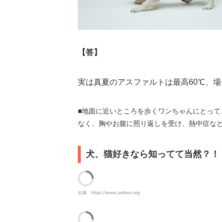
【答】
実は真夏のアスファルトは最高60℃、
■地面に近いところを歩くワンちゃんにとって
なく、胸やお腹に照り返しを受け、熱中症な
犬、猫好きなら知ってて当然？！
出典
https://www.petken.org