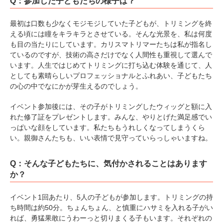
Q：参加した子どもたちの様子は？
最初は口数も少なくモジモジしていた子どもが、トリミングを終
える頃には瞳をキラキラとさせている。そんな光景を、私は何度
も目の当たりにしています。カリスマトリマーたちは私が指名し
ているのですが、技術の高さだけでなく人間性も重視して選んで
います。人生ではじめてトリミングに打ち込む体験を通じて、人
としても素晴らしいプロフェッショナルとふれあい、子どもたち
の心の中でなにかが芽生えるのでしょう。
イベント参加後には、その子がトリミングしたウィッグと額に入
れた修了証をプレゼントします。みんな、やりとげた満足感でい
っぱいな顔をしています。私たちもうれしくなってしまうくら
い。親御さんたちも、いい表情で見守っていらっしゃいますね。
Q：そんな子どもたちに、気付かされることはあります
か？
イベント1回あたり、5人の子どもが参加します。トリミングの持
ち時間は約50分。ちょんちょん、と慎重にハサミを入れる子がい
れば、勇猛果敢にうわーっと切りまくる子もいます。それぞれの