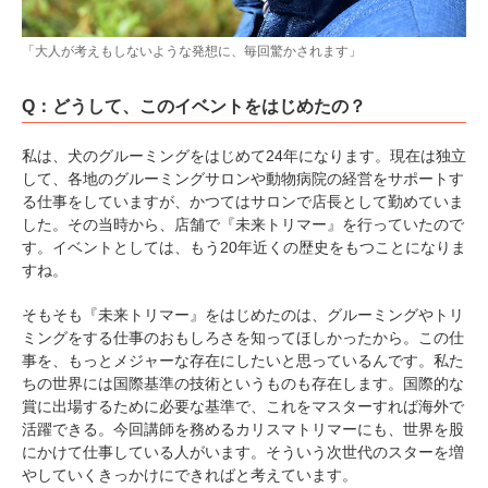
「大人が考えもしないような発想に、毎回驚かされます」
Q：どうして、このイベントをはじめたの？
PECOアプリをダウンロード済みの方
私は、犬のグルーミングをはじめて24年になります。現在は独立
して、各地のグルーミングサロンや動物病院の経営をサポートす
アプリで開く
る仕事をしていますが、かつてはサロンで店長として勤めていま
した。その当時から、店舗で『未来トリマー』を行っていたので
閉じる
す。イベントとしては、もう20年近くの歴史をもつことになりま
すね。
そもそも『未来トリマー』をはじめたのは、グルーミングやトリ
ミングをする仕事のおもしろさを知ってほしかったから。この仕
事を、もっとメジャーな存在にしたいと思っているんです。私た
ちの世界には国際基準の技術というものも存在します。国際的な
pecodogs
pecocats
賞に出場するために必要な基準で、これをマスターすれば海外で
いぬ部をフォロー
ねこ部をフォロー
活躍できる。今回講師を務めるカリスマトリマーにも、世界を股
にかけて仕事している人がいます。そういう次世代のスターを増
やしていくきっかけにできればと考えています。