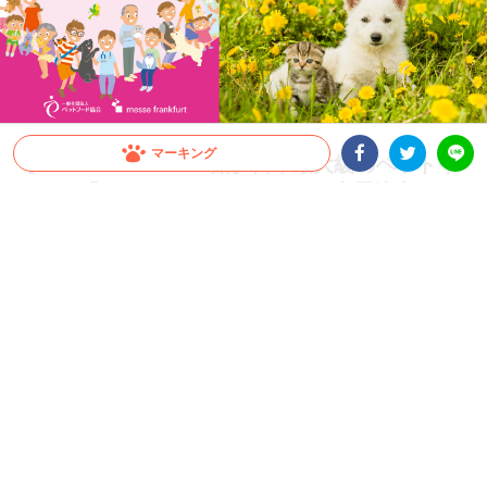
マーキング
【PECO INU･NEKO館】日本最大級のペットイ
ベント「インターペット2017」に出展決定！
Facebookシェア
Twitterシェア
LINE
国内最大のペットのイベント「インターペット～人とペットの豊かな暮らしフェア
～」が3/30(木)〜4/2(日)まで東京ビックサイトにて開催いたします。なんと、このイ
ンターペットにPECOの出展が決定、今度はわんちゃんも加わり「PECO INU･NEKO
館」となって登場です！
2017.04.01 update
PECO編集部
あのインターペットにPECOが出展！
インターペットって？