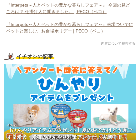
『Interpets～人とペットの豊かな暮らしフェア～』 今回の見ど
ころは？ 仕掛け人に聞きました。 | PECO（ペコ）
『Interpets～人とペットの豊かな暮らしフェア～』来場ついでに
ペットと楽しむ、お台場ホリデー | PECO（ペコ）
内容について報告する
イチオシの記事
<PR>
【ひんやりアイテムプレゼント】夏のおでかけどう過ご
す？愛犬・愛猫のひんやり対策アンケート実施中！