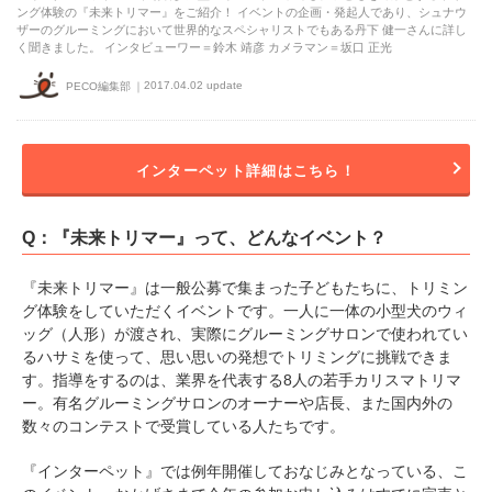
ング体験の『未来トリマー』をご紹介！ イベントの企画・発起人であり、シュナウ
ザーのグルーミングにおいて世界的なスペシャリストでもある丹下 健一さんに詳し
く聞きました。 インタビューワー＝鈴木 靖彦 カメラマン＝坂口 正光
2017.04.02 update
PECO編集部
インターペット詳細はこちら！
Q：『未来トリマー』って、どんなイベント？
『未来トリマー』は一般公募で集まった子どもたちに、トリミン
グ体験をしていただくイベントです。一人に一体の小型犬のウィ
ッグ（人形）が渡され、実際にグルーミングサロンで使われてい
るハサミを使って、思い思いの発想でトリミングに挑戦できま
す。指導をするのは、業界を代表する8人の若手カリスマトリマ
ー。有名グルーミングサロンのオーナーや店長、また国内外の
数々のコンテストで受賞している人たちです。
『インターペット』では例年開催しておなじみとなっている、こ