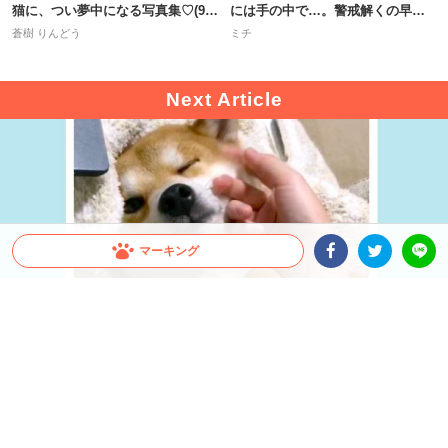
猫に、つい夢中になる写真集♡(9
には手の中で…。警戒解くの早す
枚)
ぎ！笑
蒼樹 りんどう
ミチ
マーキング
Facebookシェア
Twitterシェア
LINE
出典 : https://www.instagram.com/yuandtoro/
なでなでが止まった瞬間に猛アピール開始♡ 柴