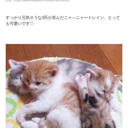
出典 : https://www.instagram.com/p/BTydFhIj5Es/
すっかり元気そうな3匹が並んだニャ―ニャートレイン、とって
も可愛いです♡
PECOアプリをダウンロード済みの方
アプリで開く
閉じる
pecodogs
pecocats
いぬ部をフォロー
ねこ部をフォロー