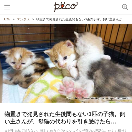
TOP
エンタメ
物置きで発見された生後間もない3匹の子猫。飼い主さんが、母猫の代わりを引き受けたら…
出典 : https://www.instagram.com/pontaxponta/
物置きで発見された生後間もない3匹の子猫。飼
い主さんが、母猫の代わりを引き受けたら…
まだ生まれて間もない、排泄も自力でできないような子猫のお世話は、体力も精神力