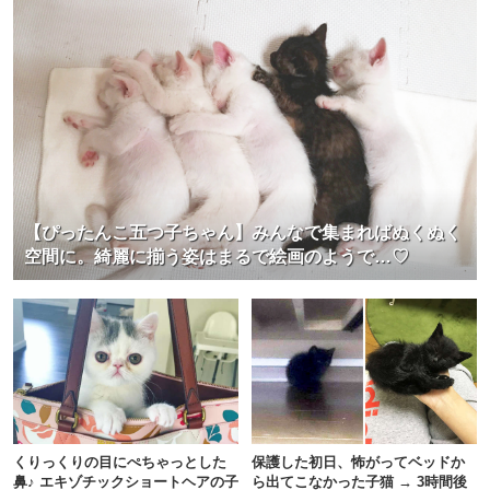
【ぴったんこ五つ子ちゃん】みんなで集まればぬくぬく
空間に。綺麗に揃う姿はまるで絵画のようで…♡
くりっくりの目にぺちゃっとした
保護した初日、怖がってベッドか
鼻♪ エキゾチックショートヘアの子
ら出てこなかった子猫 → 3時間後