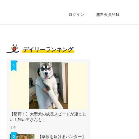
ログイン
無料会員登録
デイリーランキング
1
【驚愕！】大型犬の成長スピードが凄まじ
い！飼い主さんも...
ミチ
【草原を駆けるハンター】
2