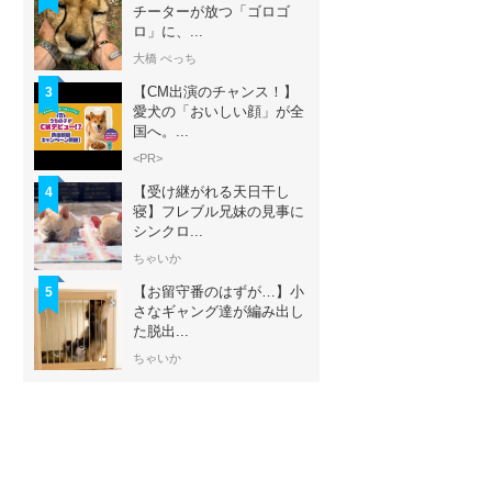
チーターが放つ「ゴロゴ
ロ」に、...
大橋 ぺっち
【CM出演のチャンス！】
3
愛犬の「おいしい顔」が全
国へ。...
<PR>
【受け継がれる天日干し
4
寝】フレブル兄妹の見事に
シンクロ...
ちゃいか
【お留守番のはずが…】小
5
さなギャング達が編み出し
た脱出...
ちゃいか