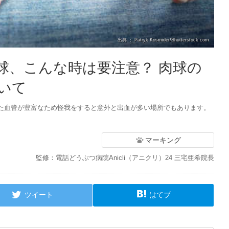
出典 ： Patryk Kosmider/Shutterstock.com
球、こんな時は要注意？ 肉球の
いて
た血管が豊富なため怪我をすると意外と出血が多い場所でもあります。
。
マーキング
監修：電話どうぶつ病院Anicli（アニクリ）24 三宅亜希院長
ツイート
はてブ