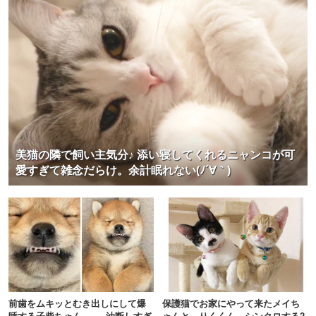
美猫の隣で飼い主気分♪ 添い寝してくれるニャンコが可
愛すぎて雑念だらけ。余計眠れない(ﾉ´∀｀)
前歯をムキッとむき出しにして爆
保護猫でお家にやって来たメイち