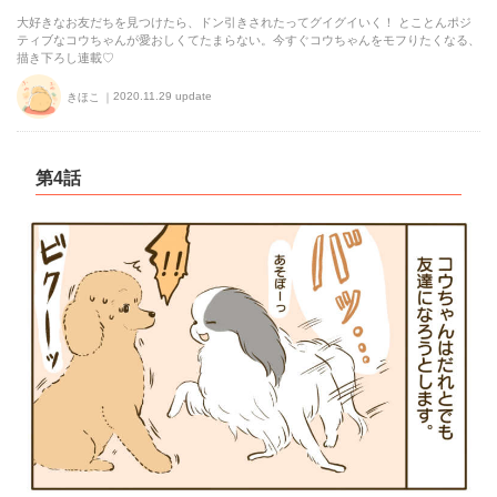
大好きなお友だちを見つけたら、ドン引きされたってグイグイいく！ とことんポジ
ティブなコウちゃんが愛おしくてたまらない。今すぐコウちゃんをモフりたくなる、
描き下ろし連載♡
2020.11.29 update
きほこ
第4話