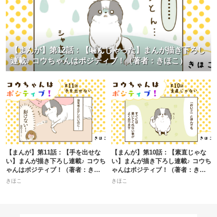
【まんが】第12話：【噛んじゃった】まんが描き下ろし
連載♪ コウちゃんはポジティブ！（著者：きほこ）
【まんが】第11話：【手を出せな
【まんが】第10話：【素直じゃな
い】まんが描き下ろし連載♪ コウち
い】まんが描き下ろし連載♪ コウち
ゃんはポジティブ！（著者：きほ
ゃんはポジティブ！（著者：きほ
こ）
こ）
きほこ
きほこ