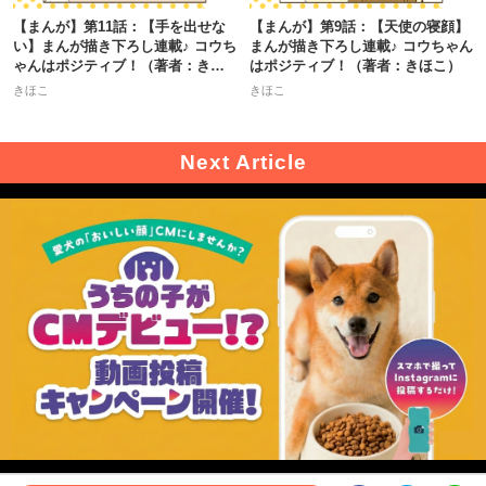
【まんが】第11話：【手を出せな
【まんが】第9話：【天使の寝顔】
い】まんが描き下ろし連載♪ コウち
まんが描き下ろし連載♪ コウちゃん
ゃんはポジティブ！（著者：きほ
はポジティブ！（著者：きほこ）
こ）
きほこ
きほこ