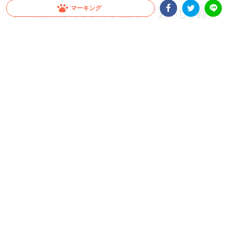
マーキング
【CM出演のチャンス！】愛犬の「おいしい顔」
が全国へ。メディコート動画投稿キャンペーン開
Facebookシェア
Twitterシェア
LINE
催！
愛犬がCMデビュー！？ペットライン『メディコート』では「おいしい顔」の動画投
稿キャンペーンを開催中。グランプリは2026年10月以降公開予定のWEB CMに出演
決定！さらに抽選で総計100名様に「ごほうびセット」をプレゼント。参加はInstagr
amに投稿するだけ。スマホで手軽に、うちの子の晴れ舞台を目指しましょう！
PR
ペットライン株式会社
グランプリはCM出演権！さらに抽選で総計100名様
にプレゼントも