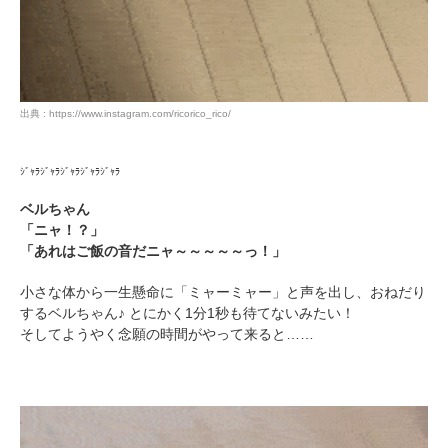
出典 : https://www.instagram.com/ricorico_rico/
ｼﾞｬﾗｼﾞｬﾗｼﾞｬﾗｼﾞｬﾗｼﾞｬﾗ
ベルちゃん
「ニャ！？」
「あれはご飯の音だニャ～～～～～っ！」
小さな体から一生懸命に「ミャーミャー」と声を出し、おねだり
するベルちゃん♪ とにかく1分1秒も待てないみたい！
そしてようやく念願の時間がやって来ると……