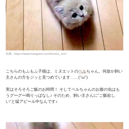
出典 : https://www.instagram.com/ricorico_rico/
こちらのもふもふ子猫は、ミヌエットの
ベル
ちゃん。何故か飼い
主さんの方をジッと見つめています……(''ω'')
実はそろそろご飯のお時間！ そしてベルちゃんのお腹の虫はも
うグーグー鳴りっぱなし♪ そのため、飼い主さんに“ご飯欲し
い”と猛アピール中なんです♪