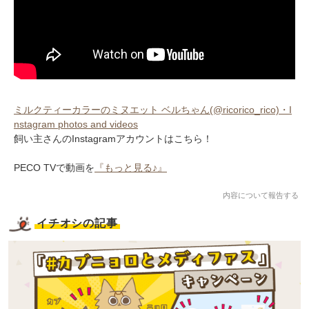
ミルクティーカラーのミヌエット ベルちゃん(@ricorico_rico)・I
nstagram photos and videos
飼い主さんのInstagramアカウントはこちら！
PECO TVで動画を
『もっと見る♪』
内容について報告する
イチオシの記事