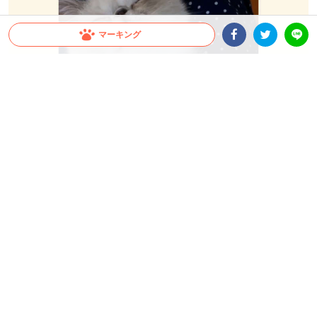
マーキング
Facebookシェア
Twitterシェア
LINE
【まさに、骨抜き！？】飼い主さんのカキカキにとろけ
ちゃったニャンコ。至福の表情が可愛すぎた〜♡
【誰にも渡さないニャ！】おやつ
【何者ニャ！】迫りくる影にパン
を独り占めするニャンコさん。背
チやお口で応戦するニャンコ。で
後から近づくワンコに気付く
も、最後には面倒になり…(´ω`)